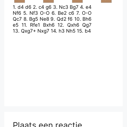
1.
d4
d6
2.
c4
g6
3.
Nc3
Bg7
4.
e4
Nf6
5.
Nf3
O-O
6.
Be2
c6
7.
O-O
Qc7
8.
Bg5
Ne8
9.
Qd2
f6
10.
Bh6
e5
11.
Rfe1
Bxh6
12.
Qxh6
Qg7
13.
Qxg7+
Nxg7
14.
h3
Nh5
15.
b4
Plaats een reactie