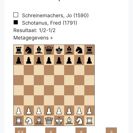
Schreinemachers, Jo (1590)
Schotanus, Fred (1791)
Resultaat: 1/2-1/2
Klikken
Metagegevens »
om
te
openen.