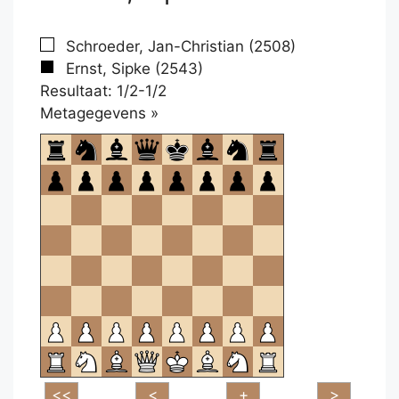
Schroeder, Jan-Christian (2508)
Ernst, Sipke (2543)
Resultaat: 1/2-1/2
Klikken
Metagegevens »
om
te
openen.