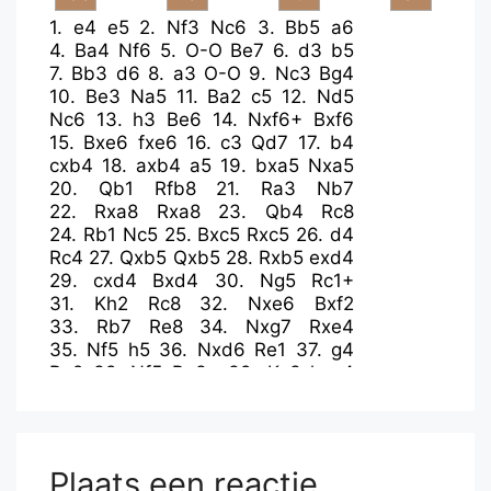
1.
e4
e5
2.
Nf3
Nc6
3.
Bb5
a6
4.
Ba4
Nf6
5.
O-O
Be7
6.
d3
b5
7.
Bb3
d6
8.
a3
O-O
9.
Nc3
Bg4
10.
Be3
Na5
11.
Ba2
c5
12.
Nd5
Nc6
13.
h3
Be6
14.
Nxf6+
Bxf6
15.
Bxe6
fxe6
16.
c3
Qd7
17.
b4
cxb4
18.
axb4
a5
19.
bxa5
Nxa5
20.
Qb1
Rfb8
21.
Ra3
Nb7
22.
Rxa8
Rxa8
23.
Qb4
Rc8
24.
Rb1
Nc5
25.
Bxc5
Rxc5
26.
d4
Rc4
27.
Qxb5
Qxb5
28.
Rxb5
exd4
29.
cxd4
Bxd4
30.
Ng5
Rc1+
31.
Kh2
Rc8
32.
Nxe6
Bxf2
33.
Rb7
Re8
34.
Nxg7
Rxe4
35.
Nf5
h5
36.
Nxd6
Re1
37.
g4
Re2
38.
Nf5
Be3+
39.
Kg3
hxg4
40.
hxg4
Bc1
41.
Rc7
Re1
42.
Kf2
Rd1
43.
Ke2
Rg1
44.
Kf3
Re1
45.
Ng3
Bg5
46.
Nf5
Kf8
47.
Rb7
Rf1+
48.
Kg3
Rg1+
49.
Kh3
Ra1
Plaats een reactie
50.
Ng3
Ra3
51.
Rb5
Be7
52.
Rd5