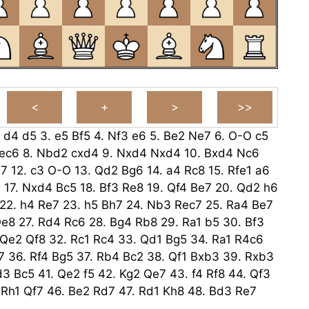
.
d4
d5
3.
e5
Bf5
4.
Nf3
e6
5.
Be2
Ne7
6.
O-O
c5
ec6
8.
Nbd2
cxd4
9.
Nxd4
Nxd4
10.
Bxd4
Nc6
e7
12.
c3
O-O
13.
Qd2
Bg6
14.
a4
Rc8
15.
Rfe1
a6
4
17.
Nxd4
Bc5
18.
Bf3
Re8
19.
Qf4
Be7
20.
Qd2
h6
22.
h4
Re7
23.
h5
Bh7
24.
Nb3
Rec7
25.
Ra4
Be7
e8
27.
Rd4
Rc6
28.
Bg4
Rb8
29.
Ra1
b5
30.
Bf3
Qe2
Qf8
32.
Rc1
Rc4
33.
Qd1
Bg5
34.
Ra1
R4c6
7
36.
Rf4
Bg5
37.
Rb4
Bc2
38.
Qf1
Bxb3
39.
Rxb3
d3
Bc5
41.
Qe2
f5
42.
Kg2
Qe7
43.
f4
Rf8
44.
Qf3
.
Rh1
Qf7
46.
Be2
Rd7
47.
Rd1
Kh8
48.
Bd3
Re7
c7
50.
Rf1
g5
51.
hxg6
Qxg6
52.
Rh1
Rg7
53.
Rh3