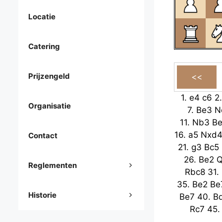
Locatie
Catering
Prijzengeld
1.
e4
c6
2
Organisatie
7.
Be3
N
11.
Nb3
B
16.
a5
Nxd
Contact
21.
g3
Bc5
26.
Be2
Q
Reglementen
Rbc8
31.
35.
Be2
Be
Historie
Be7
40.
B
Rc7
45
49.
Rh1
R