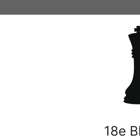
Ga
naar
de
inhoud
18e B