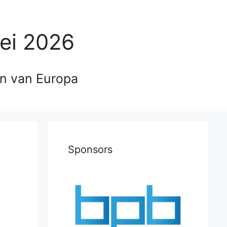
ei 2026
en van Europa
Sponsors