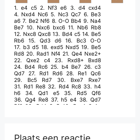
1.
e4
c5
2.
Nf3
e6
3.
d4
cxd4
4.
Nxd4
Nc6
5.
Nc3
Qc7
6.
Be3
a6
7.
Be2
Nf6
8.
O-O
Bb4
9.
Na4
Be7
10.
Nxc6
bxc6
11.
Nb6
Rb8
12.
Nxc8
Qxc8
13.
Bd4
c5
14.
Be5
Rb6
15.
Qd3
d6
16.
Bc3
O-O
17.
b3
d5
18.
exd5
Nxd5
19.
Be5
Rd8
20.
Rad1
Nf4
21.
Qe4
Nxe2+
22.
Qxe2
c4
23.
Rxd8+
Bxd8
24.
Bd4
Rc6
25.
b4
Be7
26.
c3
Qd7
27.
Rd1
Rd6
28.
Re1
Qc6
29.
Bc5
Rd7
30.
Bxe7
Rxe7
31.
Rd1
Re8
32.
Rd4
Rc8
33.
h4
h6
34.
Qd1
e5
35.
Rd5
Qf6
36.
Qg4
Re8
37.
h5
e4
38.
Qd7
Rf8
39.
Rd4
Qg5
40.
Rxc4
Qc1+
41.
Kh2
Qf4+
42.
Kh3
f5
43.
f3
Qg5
44.
Rc8
Qxh5+
45.
Kg3
Qg5+
46.
Kh3
Qh5+
47.
Kg3
f4+
48.
Kf2
e3+
49.
Ke2
Qb5+
50.
Qxb5
axb5
Plaats een reactie
51.
Rc5
Ra8
52.
Rxb5
Rxa2+