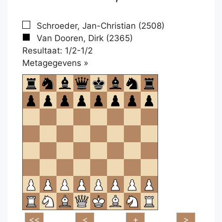
Schroeder, Jan-Christian (2508)
Van Dooren, Dirk (2365)
Resultaat: 1/2-1/2
Klikken
Metagegevens »
om
te
openen.