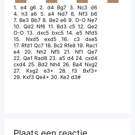
1.
e4
g6
2.
d4
Bg7
3.
Nc3
d6
4.
h3
a6
5.
a4
Nd7
6.
Nf3
b6
7.
Be3
Bb7
8.
Be2
e6
9.
O-O
Ne7
10.
Qd2
Nf6
11.
Bd3
c5
12.
Qe2
O-O
13.
dxc5
bxc5
14.
e5
Nfd5
15.
Nxd5
exd5
16.
c3
dxe5
17.
Rfd1
Qc7
18.
Bc2
Rfe8
19.
Rac1
e4
20.
Nh2
Nf5
21.
Nf1
Qe7
22.
Qe1
Rad8
23.
a5
d4
24.
cxd4
cxd4
25.
Bd2
Nh4
26.
Ba4
Nxg2
27.
Kxg2
e3+
28.
f3
Bxf3+
29.
Kxf3
Qe4+
30.
Ke2
d3#
Plaats een reactie