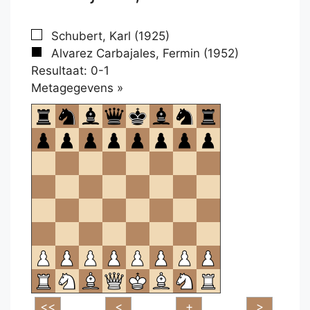
Schubert, Karl (1925)
Alvarez Carbajales, Fermin (1952)
Resultaat: 0-1
Klikken
Metagegevens »
om
te
openen.