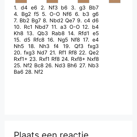
1.
d4
e6
2.
Nf3
b6
3.
g3
Bb7
4.
Bg2
f5
5.
O-O
Nf6
6.
b3
g6
7.
Bb2
Bg7
8.
Nbd2
Qe7
9.
c4
d6
10.
Rc1
Nbd7
11.
a3
O-O
12.
b4
Kh8
13.
Qb3
Rab8
14.
Rfd1
e5
15.
d5
Rfc8
16.
Ng5
Nf8
17.
e4
Nh5
18.
Nh3
f4
19.
Qf3
fxg3
20.
fxg3
Nd7
21.
Rf1
Rf8
22.
Qe2
Rxf1+
23.
Rxf1
Rf8
24.
Rxf8+
Nxf8
25.
Nf2
Bc8
26.
Nd3
Bh6
27.
Nb3
Ba6
28.
Nf2
Plaats een reactie