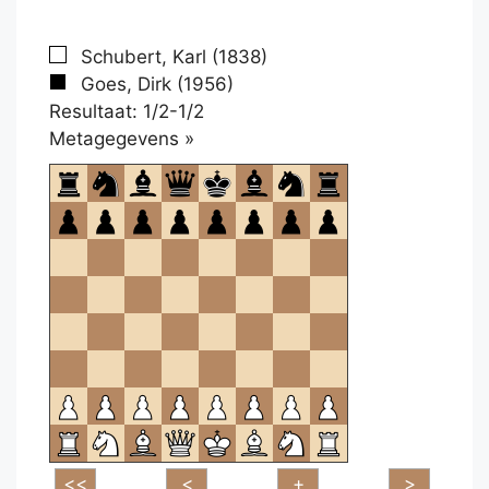
Schubert, Karl (1838)
Goes, Dirk (1956)
Resultaat: 1/2-1/2
Klikken
Metagegevens »
om
te
openen.