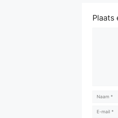
Plaats 
Reactie
Naam
E-
mail