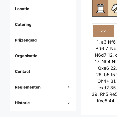
Locatie
Catering
Prijzengeld
1.
a3
Nf6
Bd6
7.
Nb
N6d7
12.
Organisatie
17.
Nh4
Nf
Qxe6
22
Contact
26.
b5
f5
Qh4+
31
Reglementen
exd2
35
39.
Rh5
Re
Kxe5
44.
Historie
48.
Ra1