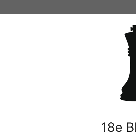
Ga
naar
de
inhoud
18e B