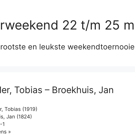
erweekend 22 t/m 25 m
rootste en leukste weekendtoernooi
ler, Tobias – Broekhuis, Jan
r, Tobias (1919)
s, Jan (1824)
-1
Klikken
ns »