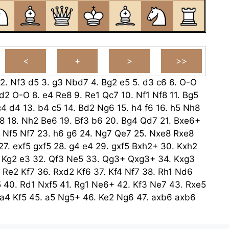
2.
Nf3
d5
3.
g3
Nbd7
4.
Bg2
e5
5.
d3
c6
6.
O-O
d2
O-O
8.
e4
Re8
9.
Re1
Qc7
10.
Nf1
Nf8
11.
Bg5
c4
d4
13.
b4
c5
14.
Bd2
Ng6
15.
h4
f6
16.
h5
Nh8
8
18.
Nh2
Be6
19.
Bf3
b6
20.
Bg4
Qd7
21.
Bxe6+
.
Nf5
Nf7
23.
h6
g6
24.
Ng7
Qe7
25.
Nxe8
Rxe8
27.
exf5
gxf5
28.
g4
e4
29.
gxf5
Bxh2+
30.
Kxh2
.
Kg2
e3
32.
Qf3
Ne5
33.
Qg3+
Qxg3+
34.
Kxg3
.
Re2
Kf7
36.
Rxd2
Kf6
37.
Kf4
Nf7
38.
Rh1
Nd6
5
40.
Rd1
Nxf5
41.
Rg1
Ne6+
42.
Kf3
Ne7
43.
Rxe5
a4
Kf5
45.
a5
Ng5+
46.
Ke2
Ng6
47.
axb6
axb6
Nf4+
49.
Kd2
Nf3+
50.
Kd1
Nxd3
51.
Ra6
Nb2+
52.
Ke2
Ne5
53.
Rxb6
d3+