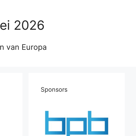
ei 2026
en van Europa
Sponsors