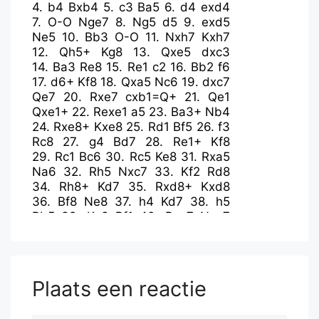
4.
b4
Bxb4
5.
c3
Ba5
6.
d4
exd4
7.
O-O
Nge7
8.
Ng5
d5
9.
exd5
Ne5
10.
Bb3
O-O
11.
Nxh7
Kxh7
12.
Qh5+
Kg8
13.
Qxe5
dxc3
14.
Ba3
Re8
15.
Re1
c2
16.
Bb2
f6
17.
d6+
Kf8
18.
Qxa5
Nc6
19.
dxc7
Qe7
20.
Rxe7
cxb1=Q+
21.
Qe1
Qxe1+
22.
Rexe1
a5
23.
Ba3+
Nb4
24.
Rxe8+
Kxe8
25.
Rd1
Bf5
26.
f3
Rc8
27.
g4
Bd7
28.
Re1+
Kf8
29.
Rc1
Bc6
30.
Rc5
Ke8
31.
Rxa5
Na6
32.
Rh5
Nxc7
33.
Kf2
Rd8
34.
Rh8+
Kd7
35.
Rxd8+
Kxd8
36.
Bf8
Ne8
37.
h4
Kd7
38.
h5
Bb5
39.
Ke3
Bf1
40.
Bxg7
Nxg7
41.
h6
Plaats een reactie