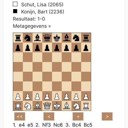
Schut, Lisa (2065)
Konijn, Bart (2236)
Resultaat: 1-0
Klikken
Metagegevens »
om
te
openen.
1.
e4
e5
2.
Nf3
Nc6
3.
Bc4
Bc5