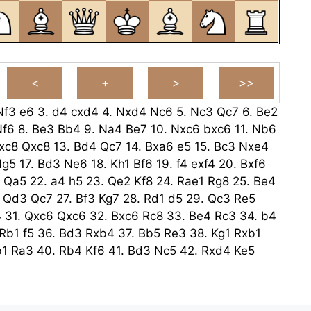
Nf3
e6
3.
d4
cxd4
4.
Nxd4
Nc6
5.
Nc3
Qc7
6.
Be2
Nf6
8.
Be3
Bb4
9.
Na4
Be7
10.
Nxc6
bxc6
11.
Nb6
xc8
Qxc8
13.
Bd4
Qc7
14.
Bxa6
e5
15.
Bc3
Nxe4
Ng5
17.
Bd3
Ne6
18.
Kh1
Bf6
19.
f4
exf4
20.
Bxf6
Qa5
22.
a4
h5
23.
Qe2
Kf8
24.
Rae1
Rg8
25.
Be4
.
Qd3
Qc7
27.
Bf3
Kg7
28.
Rd1
d5
29.
Qc3
Re5
4
31.
Qxc6
Qxc6
32.
Bxc6
Rc8
33.
Be4
Rc3
34.
b4
Rb1
f5
36.
Bd3
Rxb4
37.
Bb5
Re3
38.
Kg1
Rxb1
b1
Ra3
40.
Rb4
Kf6
41.
Bd3
Nc5
42.
Rxd4
Ke5