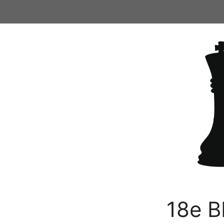
Ga
naar
de
inhoud
18e B