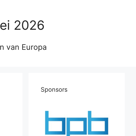
ei 2026
en van Europa
Sponsors