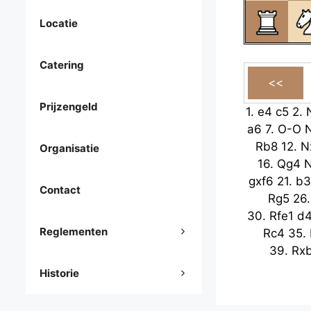
Locatie
Catering
Prijzengeld
1.
e4
c5
2.
a6
7.
O-O
Rb8
12.
N
Organisatie
16.
Qg4
gxf6
21.
b3
Contact
Rg5
26
30.
Rfe1
d
Reglementen
Rc4
35.
39.
Rx
Historie