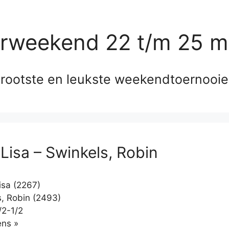
erweekend 22 t/m 25 m
rootste en leukste weekendtoernooi
 Lisa – Swinkels, Robin
isa (2267)
, Robin (2493)
/2-1/2
Klikken
ns »