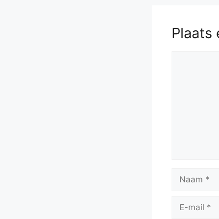
Plaats 
Reactie
Naam
E-
mail