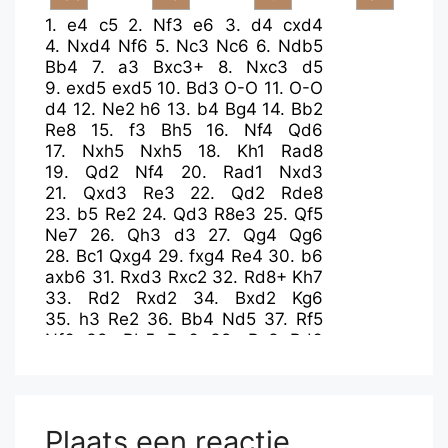
1.
e4
c5
2.
Nf3
e6
3.
d4
cxd4
4.
Nxd4
Nf6
5.
Nc3
Nc6
6.
Ndb5
Bb4
7.
a3
Bxc3+
8.
Nxc3
d5
9.
exd5
exd5
10.
Bd3
O-O
11.
O-O
d4
12.
Ne2
h6
13.
b4
Bg4
14.
Bb2
Re8
15.
f3
Bh5
16.
Nf4
Qd6
17.
Nxh5
Nxh5
18.
Kh1
Rad8
19.
Qd2
Nf4
20.
Rad1
Nxd3
21.
Qxd3
Re3
22.
Qd2
Rde8
23.
b5
Re2
24.
Qd3
R8e3
25.
Qf5
Ne7
26.
Qh3
d3
27.
Qg4
Qg6
28.
Bc1
Qxg4
29.
fxg4
Re4
30.
b6
axb6
31.
Rxd3
Rxc2
32.
Rd8+
Kh7
33.
Rd2
Rxd2
34.
Bxd2
Kg6
35.
h3
Re2
36.
Bb4
Nd5
37.
Rf5
Nf6
38.
Rb5
Re6
39.
Bc3
Rd6
40.
a4
Nd7
41.
Kh2
Rd3
42.
Be1
Rd6
43.
Bf2
f6
44.
h4
Kf7
45.
a5
bxa5
46.
Rxb7
Kg6
47.
Ra7
Ne5
48.
Rxa5
Nxg4+
49.
Kg3
h5
Plaats een reactie
50.
Ra3
Ne5
51.
Be3
Kf5
52.
Kf2