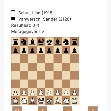
Schut, Lisa (1918)
Vanwersch, Sander (2126)
Resultaat: 0-1
Klikken
Metagegevens »
om
te
openen.