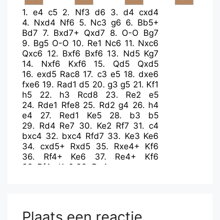
1.
e4
c5
2.
Nf3
d6
3.
d4
cxd4
4.
Nxd4
Nf6
5.
Nc3
g6
6.
Bb5+
Bd7
7.
Bxd7+
Qxd7
8.
O-O
Bg7
9.
Bg5
O-O
10.
Re1
Nc6
11.
Nxc6
Qxc6
12.
Bxf6
Bxf6
13.
Nd5
Kg7
14.
Nxf6
Kxf6
15.
Qd5
Qxd5
16.
exd5
Rac8
17.
c3
e5
18.
dxe6
fxe6
19.
Rad1
d5
20.
g3
g5
21.
Kf1
h5
22.
h3
Rcd8
23.
Re2
e5
24.
Rde1
Rfe8
25.
Rd2
g4
26.
h4
e4
27.
Red1
Ke5
28.
b3
b5
29.
Rd4
Re7
30.
Ke2
Rf7
31.
c4
bxc4
32.
bxc4
Rfd7
33.
Ke3
Ke6
34.
cxd5+
Rxd5
35.
Rxe4+
Kf6
36.
Rf4+
Ke6
37.
Re4+
Kf6
38.
Rf4+
Ke6
39.
Re4+
Plaats een reactie