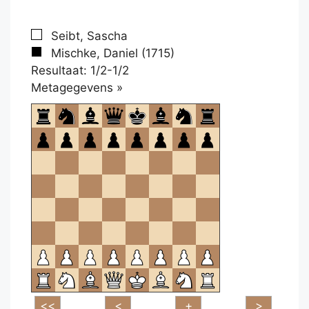
Seibt, Sascha
Mischke, Daniel (1715)
Resultaat: 1/2-1/2
Klikken
Metagegevens »
om
te
openen.