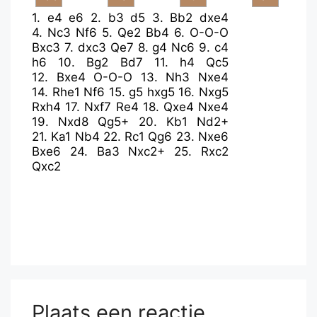
1.
e4
e6
2.
b3
d5
3.
Bb2
dxe4
4.
Nc3
Nf6
5.
Qe2
Bb4
6.
O-O-O
Bxc3
7.
dxc3
Qe7
8.
g4
Nc6
9.
c4
h6
10.
Bg2
Bd7
11.
h4
Qc5
12.
Bxe4
O-O-O
13.
Nh3
Nxe4
14.
Rhe1
Nf6
15.
g5
hxg5
16.
Nxg5
Rxh4
17.
Nxf7
Re4
18.
Qxe4
Nxe4
19.
Nxd8
Qg5+
20.
Kb1
Nd2+
21.
Ka1
Nb4
22.
Rc1
Qg6
23.
Nxe6
Bxe6
24.
Ba3
Nxc2+
25.
Rxc2
Qxc2
Plaats een reactie