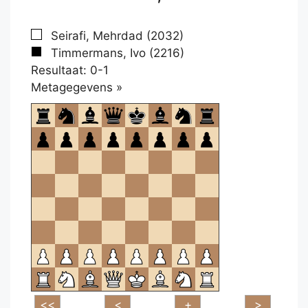
Seirafi, Mehrdad (2032)
Timmermans, Ivo (2216)
Resultaat: 0-1
Klikken
Metagegevens »
om
te
openen.