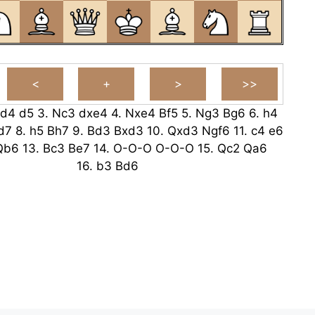
d4
d5
3.
Nc3
dxe4
4.
Nxe4
Bf5
5.
Ng3
Bg6
6.
h4
d7
8.
h5
Bh7
9.
Bd3
Bxd3
10.
Qxd3
Ngf6
11.
c4
e6
Qb6
13.
Bc3
Be7
14.
O-O-O
O-O-O
15.
Qc2
Qa6
16.
b3
Bd6