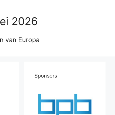
ei 2026
en van Europa
Sponsors