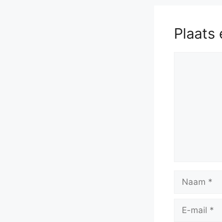
Plaats 
Reactie
Naam
E-
mail