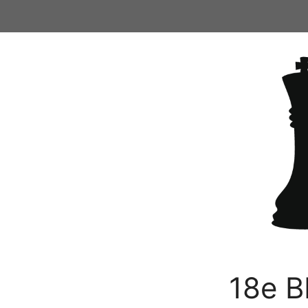
Ga
naar
de
inhoud
18e B