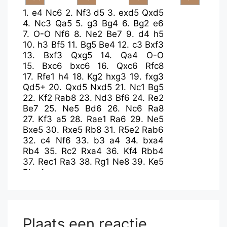
1.
e4
Nc6
2.
Nf3
d5
3.
exd5
Qxd5
4.
Nc3
Qa5
5.
g3
Bg4
6.
Bg2
e6
7.
O-O
Nf6
8.
Ne2
Be7
9.
d4
h5
10.
h3
Bf5
11.
Bg5
Be4
12.
c3
Bxf3
13.
Bxf3
Qxg5
14.
Qa4
O-O
15.
Bxc6
bxc6
16.
Qxc6
Rfc8
17.
Rfe1
h4
18.
Kg2
hxg3
19.
fxg3
Qd5+
20.
Qxd5
Nxd5
21.
Nc1
Bg5
22.
Kf2
Rab8
23.
Nd3
Bf6
24.
Re2
Be7
25.
Ne5
Bd6
26.
Nc6
Ra8
27.
Kf3
a5
28.
Rae1
Ra6
29.
Ne5
Bxe5
30.
Rxe5
Rb8
31.
R5e2
Rab6
32.
c4
Nf6
33.
b3
a4
34.
bxa4
Rb4
35.
Rc2
Rxa4
36.
Kf4
Rbb4
37.
Rec1
Ra3
38.
Rg1
Ne8
39.
Ke5
Rba4
Plaats een reactie