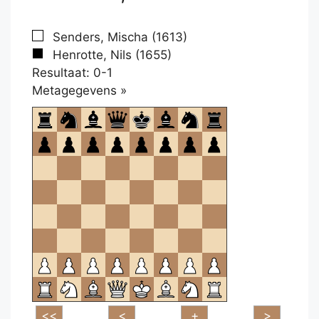
Senders, Mischa (1613)
Henrotte, Nils (1655)
Resultaat: 0-1
Klikken
Metagegevens »
om
te
openen.