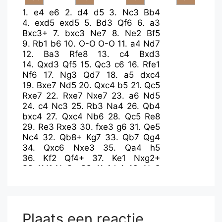
1.
e4
e6
2.
d4
d5
3.
Nc3
Bb4
4.
exd5
exd5
5.
Bd3
Qf6
6.
a3
Bxc3+
7.
bxc3
Ne7
8.
Ne2
Bf5
9.
Rb1
b6
10.
O-O
O-O
11.
a4
Nd7
12.
Ba3
Rfe8
13.
c4
Bxd3
14.
Qxd3
Qf5
15.
Qc3
c6
16.
Rfe1
Nf6
17.
Ng3
Qd7
18.
a5
dxc4
19.
Bxe7
Nd5
20.
Qxc4
b5
21.
Qc5
Rxe7
22.
Rxe7
Nxe7
23.
a6
Nd5
24.
c4
Nc3
25.
Rb3
Na4
26.
Qb4
bxc4
27.
Qxc4
Nb6
28.
Qc5
Re8
29.
Re3
Rxe3
30.
fxe3
g6
31.
Qe5
Nc4
32.
Qb8+
Kg7
33.
Qb7
Qg4
34.
Qxc6
Nxe3
35.
Qa4
h5
36.
Kf2
Qf4+
37.
Ke1
Nxg2+
38.
Kd1
Ne3+
39.
Ke1
h4
40.
Ne2
Qxh2
41.
d5
Qe5
42.
Qd7
Nxd5
43.
Qxa7
Nb4
44.
Qb6
Plaats een reactie