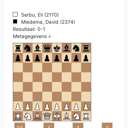
Serbu, Eli (2170)
Miedema, David (2374)
Resultaat: 0-1
Klikken
Metagegevens »
om
te
openen.