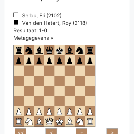
Serbu, Eli (2102)
Van den Hatert, Roy (2118)
Resultaat: 1-0
Klikken
Metagegevens »
om
te
openen.