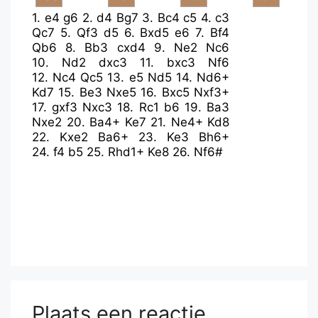
1.
e4
g6
2.
d4
Bg7
3.
Bc4
c5
4.
c3
Qc7
5.
Qf3
d5
6.
Bxd5
e6
7.
Bf4
Qb6
8.
Bb3
cxd4
9.
Ne2
Nc6
10.
Nd2
dxc3
11.
bxc3
Nf6
12.
Nc4
Qc5
13.
e5
Nd5
14.
Nd6+
Kd7
15.
Be3
Nxe5
16.
Bxc5
Nxf3+
17.
gxf3
Nxc3
18.
Rc1
b6
19.
Ba3
Nxe2
20.
Ba4+
Ke7
21.
Ne4+
Kd8
22.
Kxe2
Ba6+
23.
Ke3
Bh6+
24.
f4
b5
25.
Rhd1+
Ke8
26.
Nf6#
Plaats een reactie