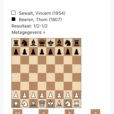
Sewalt, Vincent (1954)
Beeren, Thom (1807)
Resultaat: 1/2-1/2
Klikken
Metagegevens »
om
te
openen.