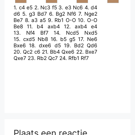
1.
c4
e5
2.
Nc3
f5
3.
e3
Nc6
4.
d4
d6
5.
g3
Bd7
6.
Bg2
Nf6
7.
Nge2
Be7
8.
a3
a5
9.
Rb1
O-O
10.
O-O
Be8
11.
b4
axb4
12.
axb4
e4
13.
Nf4
Bf7
14.
Ncd5
Nxd5
15.
cxd5
Nb8
16.
b5
g5
17.
Ne6
Bxe6
18.
dxe6
d5
19.
Bd2
Qd6
20.
Qc2
c6
21.
Bb4
Qxe6
22.
Bxe7
Qxe7
23.
Rb2
Qc7
24.
Rfb1
Rf7
Plaats een reactie