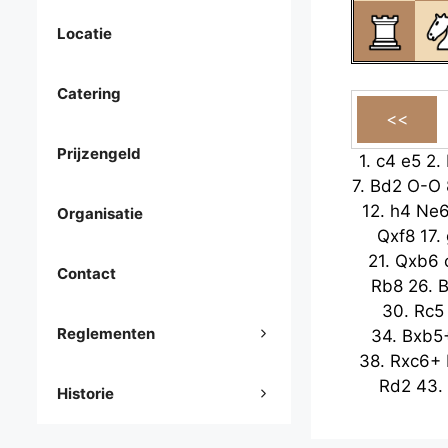
Locatie
Catering
Prijzengeld
1.
c4
e5
2.
7.
Bd2
O-O
12.
h4
Ne
Organisatie
Qxf8
17.
21.
Qxb6
Contact
Rb8
26.
B
30.
Rc5
Reglementen
34.
Bxb5
38.
Rxc6+
Rd2
43.
Historie
47.
gxf4
gx