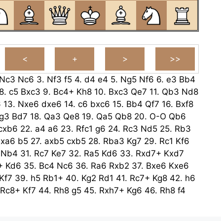
Nc3
Nc6
3.
Nf3
f5
4.
d4
e4
5.
Ng5
Nf6
6.
e3
Bb4
8.
c5
Bxc3
9.
Bc4+
Kh8
10.
Bxc3
Qe7
11.
Qb3
Nd8
6
13.
Nxe6
dxe6
14.
c6
bxc6
15.
Bb4
Qf7
16.
Bxf8
g3
Bd7
18.
Qa3
Qe8
19.
Qa5
Qb8
20.
O-O
Qb6
cxb6
22.
a4
a6
23.
Rfc1
g6
24.
Rc3
Nd5
25.
Rb3
xa6
b5
27.
axb5
cxb5
28.
Rba3
Kg7
29.
Rc1
Kf6
Nb4
31.
Rc7
Ke7
32.
Ra5
Kd6
33.
Rxd7+
Kxd7
+
Kd6
35.
Bc4
Nc6
36.
Ra6
Rxb2
37.
Bxe6
Kxe6
Kf7
39.
h5
Rb1+
40.
Kg2
Rd1
41.
Rc7+
Kg8
42.
h6
Rc8+
Kf7
44.
Rh8
g5
45.
Rxh7+
Kg6
46.
Rh8
f4
f4
48.
Kf1
f3
49.
Kg1
Rd1+
50.
Kh2
Rf1
51.
Kg3
Kg5
52.
h7
Rg1+
53.
Kh2
Rg2+
54.
Kh1