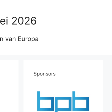
ei 2026
en van Europa
Sponsors