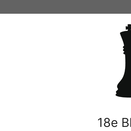
Ga
naar
de
inhoud
18e B