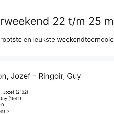
erweekend 22 t/m 25 m
rootste en leukste weekendtoernooi
n, Jozef – Ringoir, Guy
 Jozef (2182)
 Guy (1941)
-0
Klikken
ns »