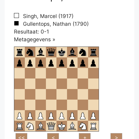
Singh, Marcel (1917)
Gullentops, Nathan (1790)
Resultaat: 0-1
Klikken
Metagegevens »
om
te
openen.