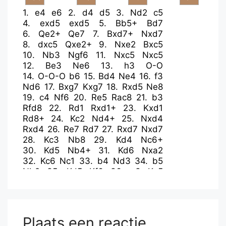
1.
e4
e6
2.
d4
d5
3.
Nd2
c5
4.
exd5
exd5
5.
Bb5+
Bd7
6.
Qe2+
Qe7
7.
Bxd7+
Nxd7
8.
dxc5
Qxe2+
9.
Nxe2
Bxc5
10.
Nb3
Ngf6
11.
Nxc5
Nxc5
12.
Be3
Ne6
13.
h3
O-O
14.
O-O-O
b6
15.
Bd4
Ne4
16.
f3
Nd6
17.
Bxg7
Kxg7
18.
Rxd5
Ne8
19.
c4
Nf6
20.
Re5
Rac8
21.
b3
Rfd8
22.
Rd1
Rxd1+
23.
Kxd1
Rd8+
24.
Kc2
Nd4+
25.
Nxd4
Rxd4
26.
Re7
Rd7
27.
Rxd7
Nxd7
28.
Kc3
Nb8
29.
Kd4
Nc6+
30.
Kd5
Nb4+
31.
Kd6
Nxa2
32.
Kc6
Nc1
33.
b4
Nd3
34.
b5
Nb2
35.
Kd5
Kf6
36.
g3
Kg5
37.
c5
bxc5
38.
Kxc5
Nd1
39.
b6
axb6+
40.
Kxb6
Nc3
41.
Kc5
Ne2
42.
g4
Ng1
Plaats een reactie