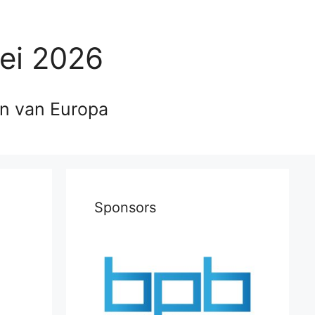
ei 2026
en van Europa
Sponsors