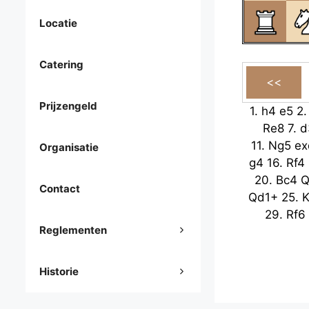
Locatie
Catering
Prijzengeld
1.
h4
e5
2
Re8
7.
d
11.
Ng5
ex
Organisatie
g4
16.
Rf4
20.
Bc4
Q
Contact
Qd1+
25.
K
29.
Rf6
Reglementen
Historie