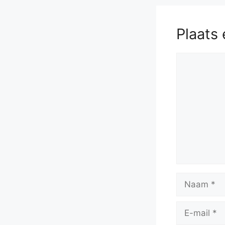
Plaats 
Reactie
Naam
E-
mail