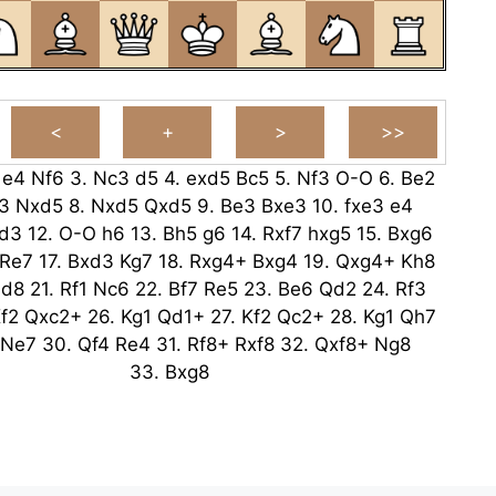
.
e4
Nf6
3.
Nc3
d5
4.
exd5
Bc5
5.
Nf3
O-O
6.
Be2
3
Nxd5
8.
Nxd5
Qxd5
9.
Be3
Bxe3
10.
fxe3
e4
d3
12.
O-O
h6
13.
Bh5
g6
14.
Rxf7
hxg5
15.
Bxg6
Re7
17.
Bxd3
Kg7
18.
Rxg4+
Bxg4
19.
Qxg4+
Kh8
d8
21.
Rf1
Nc6
22.
Bf7
Re5
23.
Be6
Qd2
24.
Rf3
f2
Qxc2+
26.
Kg1
Qd1+
27.
Kf2
Qc2+
28.
Kg1
Qh7
Ne7
30.
Qf4
Re4
31.
Rf8+
Rxf8
32.
Qxf8+
Ng8
33.
Bxg8