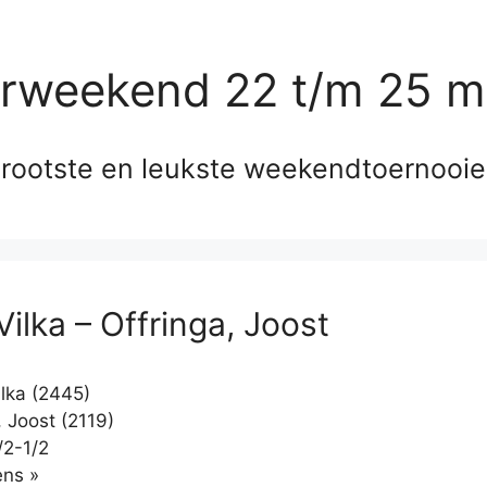
erweekend 22 t/m 25 m
rootste en leukste weekendtoernooi
 Vilka – Offringa, Joost
ilka (2445)
 Joost (2119)
/2-1/2
Klikken
ns »