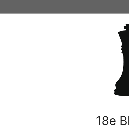
Ga
naar
de
inhoud
18e B