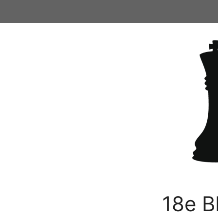
Ga
naar
de
inhoud
18e B