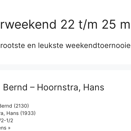
erweekend 22 t/m 25 m
rootste en leukste weekendtoernooi
, Bernd – Hoornstra, Hans
Bernd (2130)
a, Hans (1933)
/2-1/2
Klikken
ns »