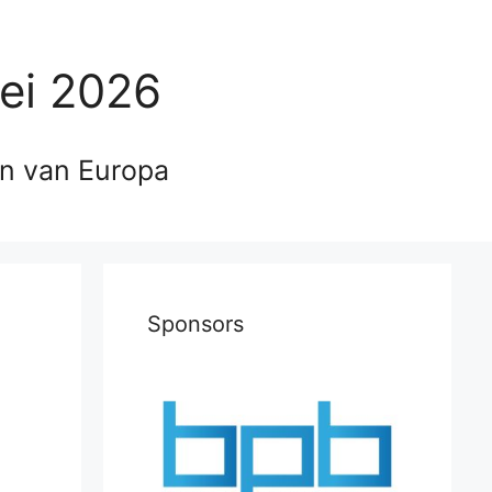
ei 2026
en van Europa
Sponsors