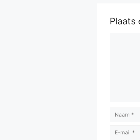
Plaats 
Reactie
Naam
E-
mail