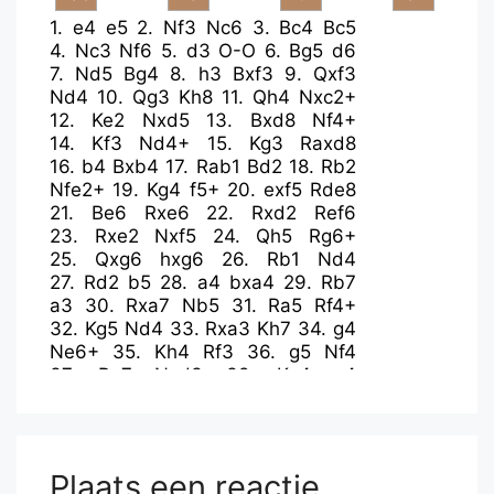
1.
e4
e5
2.
Nf3
Nc6
3.
Bc4
Bc5
4.
Nc3
Nf6
5.
d3
O-O
6.
Bg5
d6
7.
Nd5
Bg4
8.
h3
Bxf3
9.
Qxf3
Nd4
10.
Qg3
Kh8
11.
Qh4
Nxc2+
12.
Ke2
Nxd5
13.
Bxd8
Nf4+
14.
Kf3
Nd4+
15.
Kg3
Raxd8
16.
b4
Bxb4
17.
Rab1
Bd2
18.
Rb2
Nfe2+
19.
Kg4
f5+
20.
exf5
Rde8
21.
Be6
Rxe6
22.
Rxd2
Ref6
23.
Rxe2
Nxf5
24.
Qh5
Rg6+
25.
Qxg6
hxg6
26.
Rb1
Nd4
27.
Rd2
b5
28.
a4
bxa4
29.
Rb7
a3
30.
Rxa7
Nb5
31.
Ra5
Rf4+
32.
Kg5
Nd4
33.
Rxa3
Kh7
34.
g4
Ne6+
35.
Kh4
Rf3
36.
g5
Nf4
37.
Ra7
Nxd3
38.
Kg4
e4
39.
Raa2
c5
40.
Re2
d5
41.
Rac2
c4
42.
Kh4
c3
43.
Rxc3
Rxf2
44.
Rxd3
Rxe2
45.
Rxd5
Rc2
46.
Re5
Rc4
47.
Kg3
Rc3+
48.
Kg4
Plaats een reactie
e3
49.
Kf4
Kg8
50.
Rxe3
Rxe3