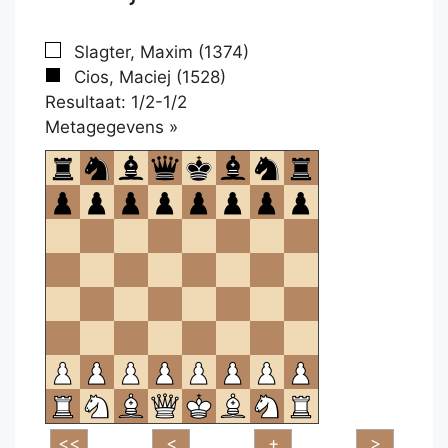
Slagter, Maxim (1374)
Cios, Maciej (1528)
Resultaat: 1/2-1/2
Klikken
Metagegevens »
om
te
openen.