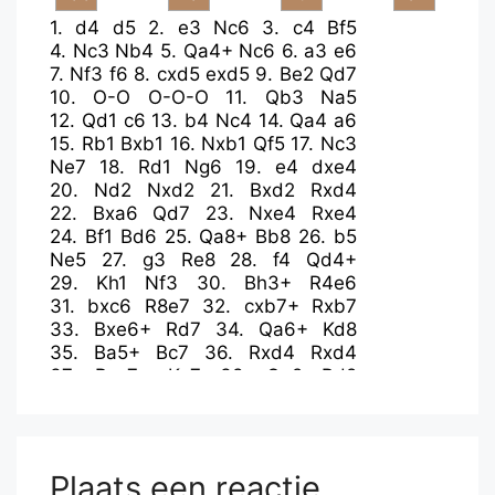
1.
d4
d5
2.
e3
Nc6
3.
c4
Bf5
4.
Nc3
Nb4
5.
Qa4+
Nc6
6.
a3
e6
7.
Nf3
f6
8.
cxd5
exd5
9.
Be2
Qd7
10.
O-O
O-O-O
11.
Qb3
Na5
12.
Qd1
c6
13.
b4
Nc4
14.
Qa4
a6
15.
Rb1
Bxb1
16.
Nxb1
Qf5
17.
Nc3
Ne7
18.
Rd1
Ng6
19.
e4
dxe4
20.
Nd2
Nxd2
21.
Bxd2
Rxd4
22.
Bxa6
Qd7
23.
Nxe4
Rxe4
24.
Bf1
Bd6
25.
Qa8+
Bb8
26.
b5
Ne5
27.
g3
Re8
28.
f4
Qd4+
29.
Kh1
Nf3
30.
Bh3+
R4e6
31.
bxc6
R8e7
32.
cxb7+
Rxb7
33.
Bxe6+
Rd7
34.
Qa6+
Kd8
35.
Ba5+
Bc7
36.
Rxd4
Rxd4
37.
Bxc7+
Ke7
38.
Qe2
Rd2
39.
Qxf3
Kxe6
40.
Qe3+
Plaats een reactie