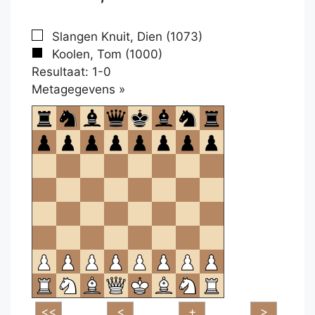
Slangen Knuit, Dien (1073)
Koolen, Tom (1000)
Resultaat: 1-0
Klikken
Metagegevens »
om
te
openen.