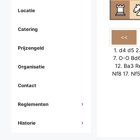
Locatie
Catering
Prijzengeld
1.
d4
d5
2
7.
O-O
Bd
12.
Ba3
R
Organisatie
Nf8
17.
Nf5
Contact
Reglementen
Historie