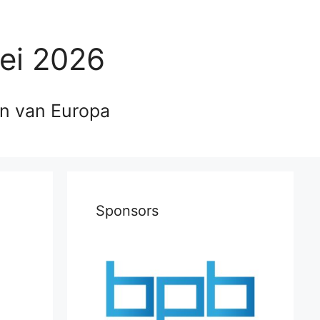
ei 2026
en van Europa
Sponsors