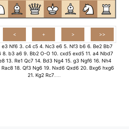
.
e3
Nf6
3.
c4
c5
4.
Nc3
e6
5.
Nf3
b6
6.
Be2
Bb7
6
8.
b3
a6
9.
Bb2
O-O
10.
cxd5
exd5
11.
a4
Nbd7
e8
13.
Re1
Qc7
14.
Bd3
Ng4
15.
g3
Ngf6
16.
Nh4
Rac8
18.
Qf3
Ng6
19.
Nxd6
Qxd6
20.
Bxg6
hxg6
21.
Kg2
Rc7
.....