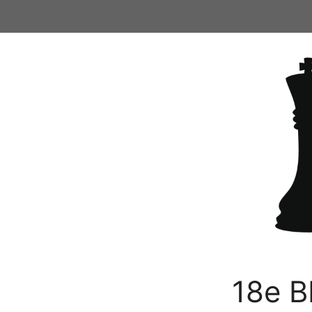
Ga
naar
de
inhoud
18e B