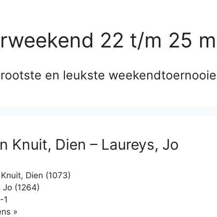
erweekend 22 t/m 25 m
rootste en leukste weekendtoernooi
n Knuit, Dien – Laureys, Jo
Knuit, Dien (1073)
 Jo (1264)
-1
Klikken
ns »