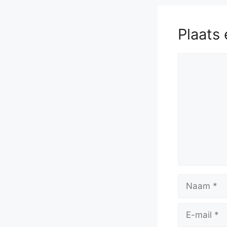
Plaats 
Reactie
Naam
E-
mail