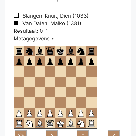
Slangen-Knuit, Dien (1033)
Van Dalen, Maiko (1381)
Resultaat: 0-1
Klikken
Metagegevens »
om
te
openen.