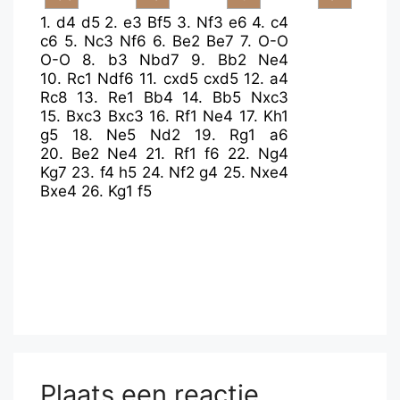
1.
d4
d5
2.
e3
Bf5
3.
Nf3
e6
4.
c4
c6
5.
Nc3
Nf6
6.
Be2
Be7
7.
O-O
O-O
8.
b3
Nbd7
9.
Bb2
Ne4
10.
Rc1
Ndf6
11.
cxd5
cxd5
12.
a4
Rc8
13.
Re1
Bb4
14.
Bb5
Nxc3
15.
Bxc3
Bxc3
16.
Rf1
Ne4
17.
Kh1
g5
18.
Ne5
Nd2
19.
Rg1
a6
20.
Be2
Ne4
21.
Rf1
f6
22.
Ng4
Kg7
23.
f4
h5
24.
Nf2
g4
25.
Nxe4
Bxe4
26.
Kg1
f5
Plaats een reactie