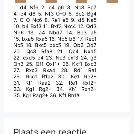
1.
d4
Nf6
2.
c4
g6
3.
Nc3
Bg7
4.
e4
d6
5.
Nf3
O-O
6.
Be2
Bg4
7.
O-O
Nc6
8.
Re1
e5
9.
d5
Na5
10.
b4
Bxf3
11.
Bxf3
Nxc4
12.
Qd3
Nb6
13.
a4
Nbd7
14.
Be3
a5
15.
bxa5
Rxa5
16.
Nb5
b6
17.
Rec1
Nc5
18.
Bxc5
bxc5
19.
Qb3
Qd7
20.
Qc3
Rfa8
21.
Qc4
Nxd5
22.
exd5
e4
23.
Nc3
exf3
24.
g3
Qh3
25.
Qf1
Qxf1+
26.
Kxf1
Bxc3
27.
Rxc3
Rxa4
28.
Rd1
Ra1
29.
Rcc1
R1a2
30.
Ke1
Re2+
31.
Kf1
Raa2
32.
Re1
Rxf2+
33.
Kg1
Rg2+
34.
Kh1
Rxh2+
35.
Kg1
Rag2+
36.
Kf1
Rh1#
Plaats een reactie