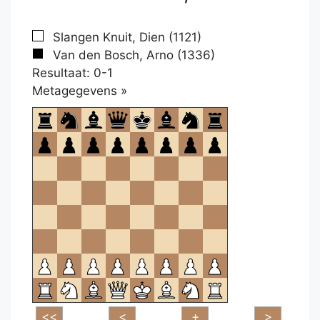
Slangen Knuit, Dien (1121)
Van den Bosch, Arno (1336)
Resultaat: 0-1
Klikken
Metagegevens »
om
te
openen.