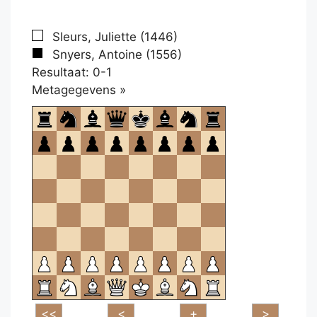
Sleurs, Juliette (1446)
Snyers, Antoine (1556)
Resultaat: 0-1
Klikken
Metagegevens »
om
te
openen.