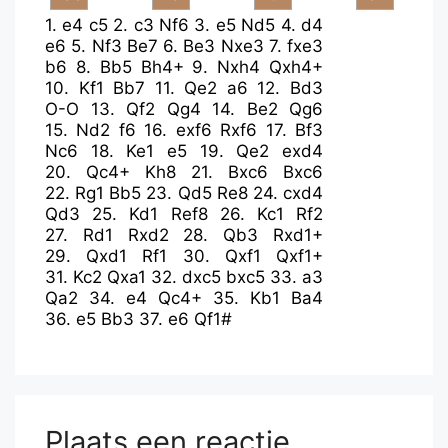
1.
e4
c5
2.
c3
Nf6
3.
e5
Nd5
4.
d4
e6
5.
Nf3
Be7
6.
Be3
Nxe3
7.
fxe3
b6
8.
Bb5
Bh4+
9.
Nxh4
Qxh4+
10.
Kf1
Bb7
11.
Qe2
a6
12.
Bd3
O-O
13.
Qf2
Qg4
14.
Be2
Qg6
15.
Nd2
f6
16.
exf6
Rxf6
17.
Bf3
Nc6
18.
Ke1
e5
19.
Qe2
exd4
20.
Qc4+
Kh8
21.
Bxc6
Bxc6
22.
Rg1
Bb5
23.
Qd5
Re8
24.
cxd4
Qd3
25.
Kd1
Ref8
26.
Kc1
Rf2
27.
Rd1
Rxd2
28.
Qb3
Rxd1+
29.
Qxd1
Rf1
30.
Qxf1
Qxf1+
31.
Kc2
Qxa1
32.
dxc5
bxc5
33.
a3
Qa2
34.
e4
Qc4+
35.
Kb1
Ba4
36.
e5
Bb3
37.
e6
Qf1#
Plaats een reactie