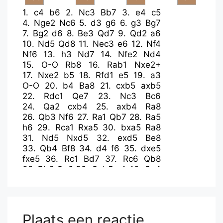
1.
c4
b6
2.
Nc3
Bb7
3.
e4
c5
4.
Nge2
Nc6
5.
d3
g6
6.
g3
Bg7
7.
Bg2
d6
8.
Be3
Qd7
9.
Qd2
a6
10.
Nd5
Qd8
11.
Nec3
e6
12.
Nf4
Nf6
13.
h3
Nd7
14.
Nfe2
Nd4
15.
O-O
Rb8
16.
Rab1
Nxe2+
17.
Nxe2
b5
18.
Rfd1
e5
19.
a3
O-O
20.
b4
Ba8
21.
cxb5
axb5
22.
Rdc1
Qe7
23.
Nc3
Bc6
24.
Qa2
cxb4
25.
axb4
Ra8
26.
Qb3
Nf6
27.
Ra1
Qb7
28.
Ra5
h6
29.
Rca1
Rxa5
30.
bxa5
Ra8
31.
Nd5
Nxd5
32.
exd5
Be8
33.
Qb4
Bf8
34.
d4
f6
35.
dxe5
fxe5
36.
Rc1
Bd7
37.
Rc6
Qb8
38.
Bb6
Qe8
39.
Qxb5
e4
40.
Qc4
Bxc6
41.
dxc6+
Kh7
42.
Qxe4
Qf7
43.
c7
Re8
44.
Qxe8
Plaats een reactie