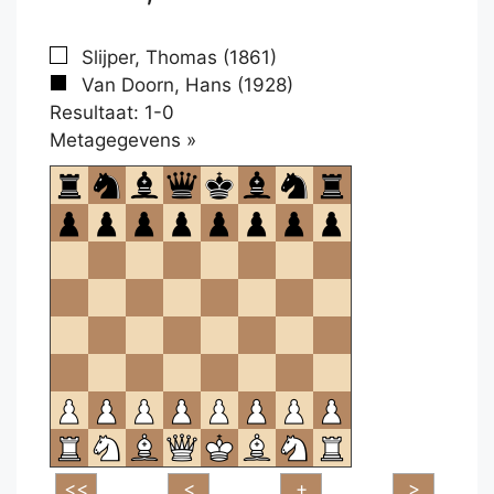
Slijper, Thomas (1861)
Van Doorn, Hans (1928)
Resultaat: 1-0
Klikken
Metagegevens »
om
te
openen.