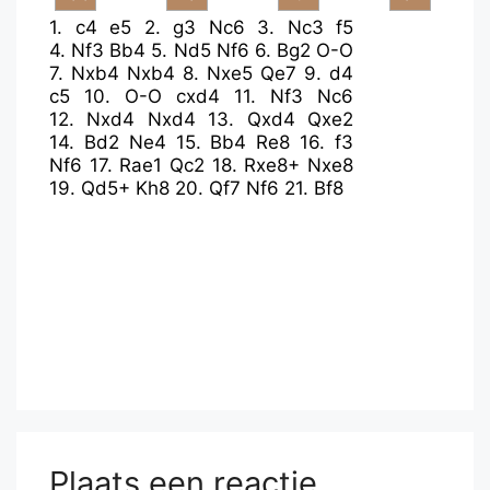
1.
c4
e5
2.
g3
Nc6
3.
Nc3
f5
4.
Nf3
Bb4
5.
Nd5
Nf6
6.
Bg2
O-O
7.
Nxb4
Nxb4
8.
Nxe5
Qe7
9.
d4
c5
10.
O-O
cxd4
11.
Nf3
Nc6
12.
Nxd4
Nxd4
13.
Qxd4
Qxe2
14.
Bd2
Ne4
15.
Bb4
Re8
16.
f3
Nf6
17.
Rae1
Qc2
18.
Rxe8+
Nxe8
19.
Qd5+
Kh8
20.
Qf7
Nf6
21.
Bf8
Plaats een reactie