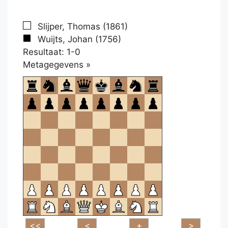
Slijper, Thomas (1861)
Wuijts, Johan (1756)
Resultaat: 1-0
Klikken
Metagegevens »
om
te
openen.