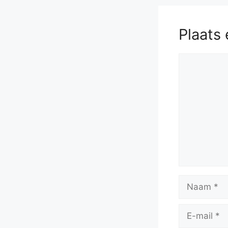
Bxh4
58.
Plaats 
Reactie
Naam
E-
mail