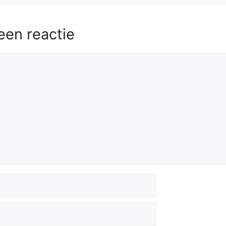
Nd3
Ke7
59.
Bb6
Be8
60.
Bxc5+
Kd8
61.
Bf8
h5
62.
Bh6
Be7
63.
Bg5
een reactie