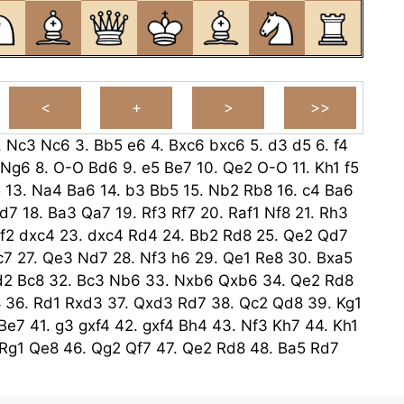
.
Nc3
Nc6
3.
Bb5
e6
4.
Bxc6
bxc6
5.
d3
d5
6.
f4
Ng6
8.
O-O
Bd6
9.
e5
Be7
10.
Qe2
O-O
11.
Kh1
f5
5
13.
Na4
Ba6
14.
b3
Bb5
15.
Nb2
Rb8
16.
c4
Ba6
d7
18.
Ba3
Qa7
19.
Rf3
Rf7
20.
Raf1
Nf8
21.
Rh3
f2
dxc4
23.
dxc4
Rd4
24.
Bb2
Rd8
25.
Qe2
Qd7
c7
27.
Qe3
Nd7
28.
Nf3
h6
29.
Qe1
Re8
30.
Bxa5
d2
Bc8
32.
Bc3
Nb6
33.
Nxb6
Qxb6
34.
Qe2
Rd8
8
36.
Rd1
Rxd3
37.
Qxd3
Rd7
38.
Qc2
Qd8
39.
Kg1
Be7
41.
g3
gxf4
42.
gxf4
Bh4
43.
Nf3
Kh7
44.
Kh1
Rg1
Qe8
46.
Qg2
Qf7
47.
Qe2
Rd8
48.
Ba5
Rd7
Qe8
50.
Rd3
Rxd3
51.
Qxd3
Qh5
52.
Ne1
Qg4
6
54.
h3
Qh4
55.
Kg2
Bd7
56.
Qg3+
Kf7
57.
Qxh4