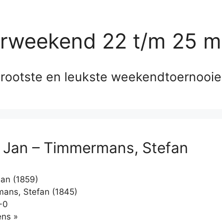
erweekend 22 t/m 25 m
rootste en leukste weekendtoernooi
r, Jan – Timmermans, Stefan
Jan (1859)
ans, Stefan (1845)
-0
Klikken
ns »