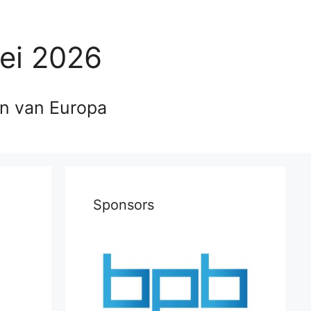
ei 2026
en van Europa
Sponsors