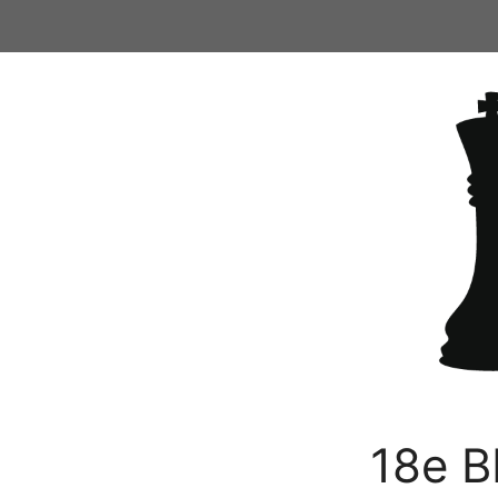
Ga
naar
de
inhoud
18e B