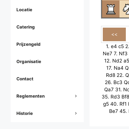
Locatie
Catering
Prijzengeld
1.
e4
c5
2
Ne7
7.
Nf3
12.
Nd2
a
Organisatie
17.
Na4
Q
Rd8
22.
Q
Contact
26.
Bc3
Q
Qa7
31.
N
Reglementen
35.
Rd3
Bf
g5
40.
Rf1
Be7
45.
Historie
49.
Rd1
53.
Qf3
Kg