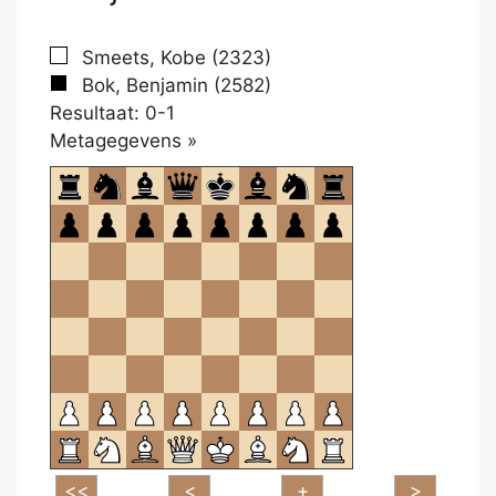
Smeets, Kobe (2323)
Bok, Benjamin (2582)
Resultaat: 0-1
Klikken
Metagegevens »
om
te
openen.