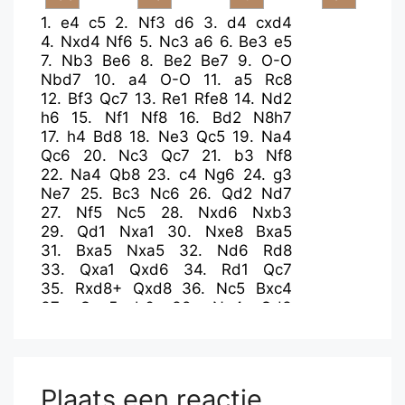
1.
e4
c5
2.
Nf3
d6
3.
d4
cxd4
4.
Nxd4
Nf6
5.
Nc3
a6
6.
Be3
e5
7.
Nb3
Be6
8.
Be2
Be7
9.
O-O
Nbd7
10.
a4
O-O
11.
a5
Rc8
12.
Bf3
Qc7
13.
Re1
Rfe8
14.
Nd2
h6
15.
Nf1
Nf8
16.
Bd2
N8h7
17.
h4
Bd8
18.
Ne3
Qc5
19.
Na4
Qc6
20.
Nc3
Qc7
21.
b3
Nf8
22.
Na4
Qb8
23.
c4
Ng6
24.
g3
Ne7
25.
Bc3
Nc6
26.
Qd2
Nd7
27.
Nf5
Nc5
28.
Nxd6
Nxb3
29.
Qd1
Nxa1
30.
Nxe8
Bxa5
31.
Bxa5
Nxa5
32.
Nd6
Rd8
33.
Qxa1
Qxd6
34.
Rd1
Qc7
35.
Rxd8+
Qxd8
36.
Nc5
Bxc4
37.
Qxe5
b6
38.
Na4
Qd3
39.
Qb8+
Kh7
40.
Qxb6
Qxf3
41.
Qxa5
Qxe4
42.
Nc5
Qb1+
43.
Kh2
Bd5
Plaats een reactie