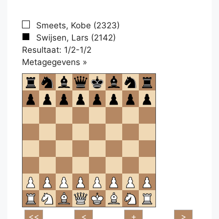
Smeets, Kobe (2323)
Swijsen, Lars (2142)
Resultaat: 1/2-1/2
Klikken
Metagegevens »
om
te
openen.