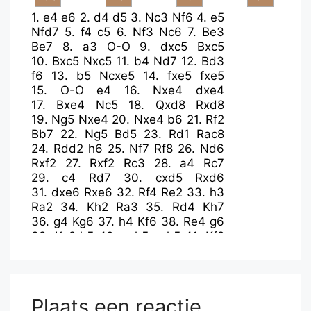
1.
e4
e6
2.
d4
d5
3.
Nc3
Nf6
4.
e5
Nfd7
5.
f4
c5
6.
Nf3
Nc6
7.
Be3
Be7
8.
a3
O-O
9.
dxc5
Bxc5
10.
Bxc5
Nxc5
11.
b4
Nd7
12.
Bd3
f6
13.
b5
Ncxe5
14.
fxe5
fxe5
15.
O-O
e4
16.
Nxe4
dxe4
17.
Bxe4
Nc5
18.
Qxd8
Rxd8
19.
Ng5
Nxe4
20.
Nxe4
b6
21.
Rf2
Bb7
22.
Ng5
Bd5
23.
Rd1
Rac8
24.
Rdd2
h6
25.
Nf7
Rf8
26.
Nd6
Rxf2
27.
Rxf2
Rc3
28.
a4
Rc7
29.
c4
Rd7
30.
cxd5
Rxd6
31.
dxe6
Rxe6
32.
Rf4
Re2
33.
h3
Ra2
34.
Kh2
Ra3
35.
Rd4
Kh7
36.
g4
Kg6
37.
h4
Kf6
38.
Re4
g6
39.
Kg2
h5
40.
gxh5
gxh5
41.
Kf2
Kf5
42.
Rc4
Ke5
43.
Ke2
Kd5
44.
Rb4
Ke5
45.
Kd2
Kd5
46.
Kc2
Ke5
47.
Kd2
Kd5
48.
Kc2
Ke5
49.
Kd2
Plaats een reactie