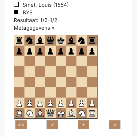
Smet, Louis (1554)
BYE
Resultaat: 1/2-1/2
Klikken
Metagegevens »
om
te
openen.