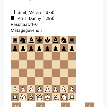
Smit, Melvin (1678)
Arns, Danny (1298)
Resultaat: 1-0
Klikken
Metagegevens »
om
te
openen.