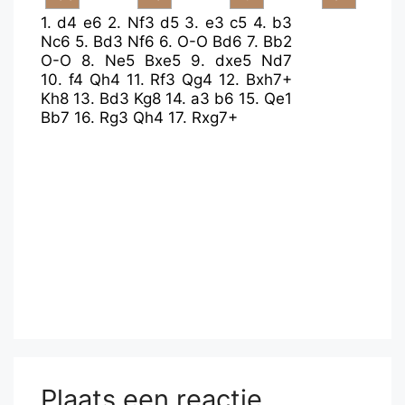
1.
d4
e6
2.
Nf3
d5
3.
e3
c5
4.
b3
Nc6
5.
Bd3
Nf6
6.
O-O
Bd6
7.
Bb2
O-O
8.
Ne5
Bxe5
9.
dxe5
Nd7
10.
f4
Qh4
11.
Rf3
Qg4
12.
Bxh7+
Kh8
13.
Bd3
Kg8
14.
a3
b6
15.
Qe1
Bb7
16.
Rg3
Qh4
17.
Rxg7+
Plaats een reactie