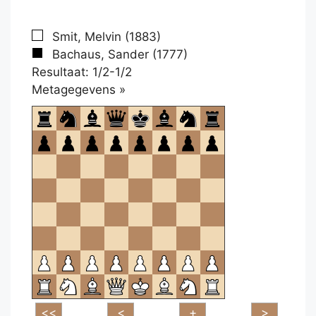
Smit, Melvin (1883)
Bachaus, Sander (1777)
Resultaat: 1/2-1/2
Klikken
Metagegevens »
om
te
openen.