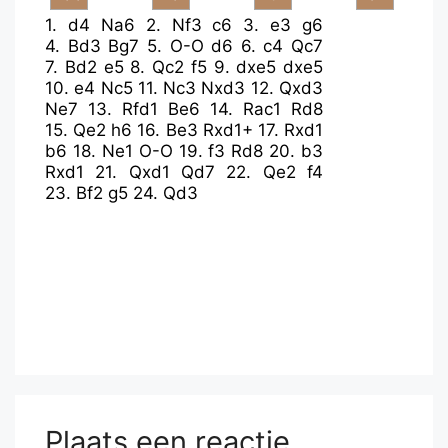
1.
d4
Na6
2.
Nf3
c6
3.
e3
g6
4.
Bd3
Bg7
5.
O-O
d6
6.
c4
Qc7
7.
Bd2
e5
8.
Qc2
f5
9.
dxe5
dxe5
10.
e4
Nc5
11.
Nc3
Nxd3
12.
Qxd3
Ne7
13.
Rfd1
Be6
14.
Rac1
Rd8
15.
Qe2
h6
16.
Be3
Rxd1+
17.
Rxd1
b6
18.
Ne1
O-O
19.
f3
Rd8
20.
b3
Rxd1
21.
Qxd1
Qd7
22.
Qe2
f4
23.
Bf2
g5
24.
Qd3
Plaats een reactie