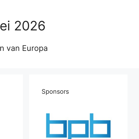
ei 2026
en van Europa
Sponsors