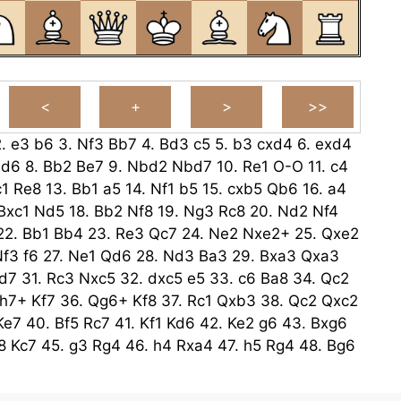
2.
e3
b6
3.
Nf3
Bb7
4.
Bd3
c5
5.
b3
cxd4
6.
exd4
d6
8.
Bb2
Be7
9.
Nbd2
Nbd7
10.
Re1
O-O
11.
c4
c1
Re8
13.
Bb1
a5
14.
Nf1
b5
15.
cxb5
Qb6
16.
a4
Bxc1
Nd5
18.
Bb2
Nf8
19.
Ng3
Rc8
20.
Nd2
Nf4
22.
Bb1
Bb4
23.
Re3
Qc7
24.
Ne2
Nxe2+
25.
Qxe2
Nf3
f6
27.
Ne1
Qd6
28.
Nd3
Ba3
29.
Bxa3
Qxa3
d7
31.
Rc3
Nxc5
32.
dxc5
e5
33.
c6
Ba8
34.
Qc2
h7+
Kf7
36.
Qg6+
Kf8
37.
Rc1
Qxb3
38.
Qc2
Qxc2
Ke7
40.
Bf5
Rc7
41.
Kf1
Kd6
42.
Ke2
g6
43.
Bxg6
8
Kc7
45.
g3
Rg4
46.
h4
Rxa4
47.
h5
Rg4
48.
Bg6
h1
a3
50.
Ra1
Kb6
51.
Rxa3
Bxc6
52.
bxc6
Kxc6
Kc5
54.
Rxf6
Ra4
55.
Rf8
e4
56.
Rc8+
Kd4
57.
h6