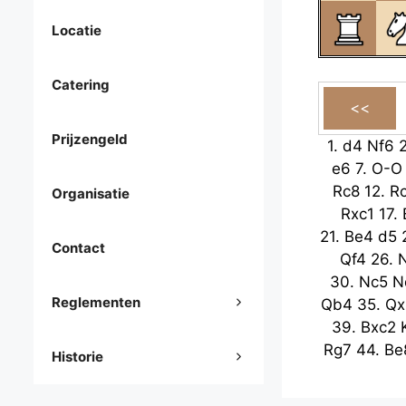
Locatie
Catering
Prijzengeld
1.
d4
Nf6
e6
7.
O-O
Rc8
12.
R
Organisatie
Rxc1
17.
21.
Be4
d5
Contact
Qf4
26.
30.
Nc5
N
Reglementen
Qb4
35.
Qx
39.
Bxc2
Rg7
44.
Be
Historie
a4
49.
R
53.
Ra6+