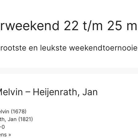
erweekend 22 t/m 25 m
rootste en leukste weekendtoernooi
elvin – Heijenrath, Jan
lvin (1678)
th, Jan (1821)
-0
Klikken
ns »