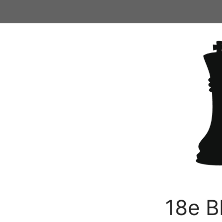
Ga
naar
de
inhoud
18e B