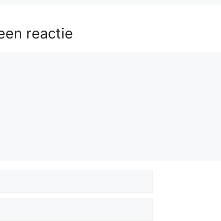
a2+
58.
Kd1
Rxf2
59.
Bxe4
dxe4
60.
h7
een reactie