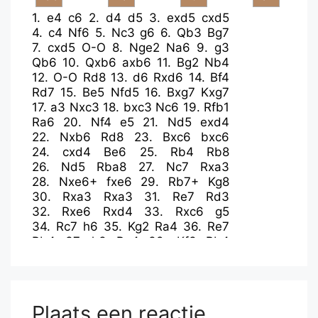
1.
e4
c6
2.
d4
d5
3.
exd5
cxd5
4.
c4
Nf6
5.
Nc3
g6
6.
Qb3
Bg7
7.
cxd5
O-O
8.
Nge2
Na6
9.
g3
Qb6
10.
Qxb6
axb6
11.
Bg2
Nb4
12.
O-O
Rd8
13.
d6
Rxd6
14.
Bf4
Rd7
15.
Be5
Nfd5
16.
Bxg7
Kxg7
17.
a3
Nxc3
18.
bxc3
Nc6
19.
Rfb1
Ra6
20.
Nf4
e5
21.
Nd5
exd4
22.
Nxb6
Rd8
23.
Bxc6
bxc6
24.
cxd4
Be6
25.
Rb4
Rb8
26.
Nd5
Rba8
27.
Nc7
Rxa3
28.
Nxe6+
fxe6
29.
Rb7+
Kg8
30.
Rxa3
Rxa3
31.
Re7
Rd3
32.
Rxe6
Rxd4
33.
Rxc6
g5
34.
Rc7
h6
35.
Kg2
Ra4
36.
Re7
Rb4
37.
h3
Ra4
38.
Kf3
Rb4
39.
Re4
Rb2
40.
Re7
Rb4
41.
Rd7
Ra4
42.
Ke3
Rb4
43.
Rd4
Rb7
44.
h4
Kg7
45.
h5
Re7+
46.
Kf3
Rf7+
47.
Kg2
Rf6
48.
Rd7+
Kg8
Plaats een reactie
49.
f3
Ra6
50.
Kh3
Ra4
51.
Re7