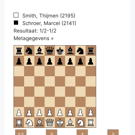
Smith, Thijmen (2195)
Schroer, Marcel (2141)
Resultaat: 1/2-1/2
Klikken
Metagegevens »
om
te
openen.