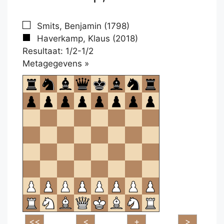
Smits, Benjamin (1798)
Haverkamp, Klaus (2018)
Resultaat: 1/2-1/2
Klikken
Metagegevens »
om
te
openen.