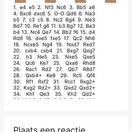
1.
e4
e5
2.
Nf3
Nc6
3.
Bb5
a6
4.
Bxc6
dxc6
5.
O-O
Qd6
6.
Na3
b5
7.
c3
c5
8.
Nc2
Bg4
9.
Ne3
Bd7
10.
Re1
g6
11.
b3
Bg7
12.
Ba3
b4
13.
Nc4
Qe7
14.
Bb2
f6
15.
d4
Rd8
16.
dxe5
fxe5
17.
Qc2
Nh6
18.
Ncxe5
Ng4
19.
Nxd7
Rxd7
20.
cxb4
cxb4
21.
Bxg7
Qxg7
22.
h3
Ne5
23.
Nxe5
Qxe5
24.
Qc6
Ke7
25.
Qxa6
Rhd8
26.
Rac1
Rd2
27.
Qb7
R8d7
28.
Qxb4+
Ke8
29.
Rc5
Qf4
30.
Rf1
Rxf2
31.
Rcc1
Rxg2+
32.
Kxg2
Rd2+
33.
Qxd2
Qxd2+
34.
Kh1
Qe3
35.
Kh2
Qd2+
36.
Kh1
Qe3
37.
Kh2
Qd2+
38.
Kh1
Qd3
39.
Kh2
Qe2+
40.
Kh1
Qxa2
41.
Rxc7
Qxb3
42.
Rxh7
Qe3
43.
Rhf7
Plaats een reactie