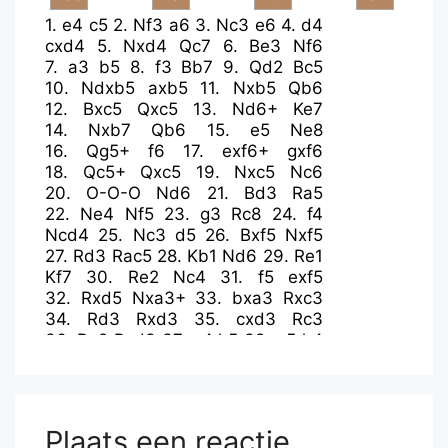
1.
e4
c5
2.
Nf3
a6
3.
Nc3
e6
4.
d4
cxd4
5.
Nxd4
Qc7
6.
Be3
Nf6
7.
a3
b5
8.
f3
Bb7
9.
Qd2
Bc5
10.
Ndxb5
axb5
11.
Nxb5
Qb6
12.
Bxc5
Qxc5
13.
Nd6+
Ke7
14.
Nxb7
Qb6
15.
e5
Ne8
16.
Qg5+
f6
17.
exf6+
gxf6
18.
Qc5+
Qxc5
19.
Nxc5
Nc6
20.
O-O-O
Nd6
21.
Bd3
Ra5
22.
Ne4
Nf5
23.
g3
Rc8
24.
f4
Ncd4
25.
Nc3
d5
26.
Bxf5
Nxf5
27.
Rd3
Rac5
28.
Kb1
Nd6
29.
Re1
Kf7
30.
Re2
Nc4
31.
f5
exf5
32.
Rxd5
Nxa3+
33.
bxa3
Rxc3
34.
Rd3
Rxd3
35.
cxd3
Rc3
36.
Ra2
Rxd3
37.
a4
h5
38.
a5
h4
39.
a6
hxg3
40.
a7
g2
41.
Rxg2
Ra3
42.
Ra2
Plaats een reactie