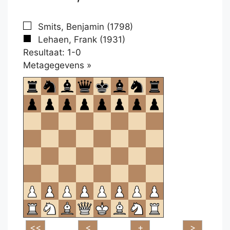
Smits, Benjamin (1798)
Lehaen, Frank (1931)
Resultaat: 1-0
Klikken
Metagegevens »
om
te
openen.