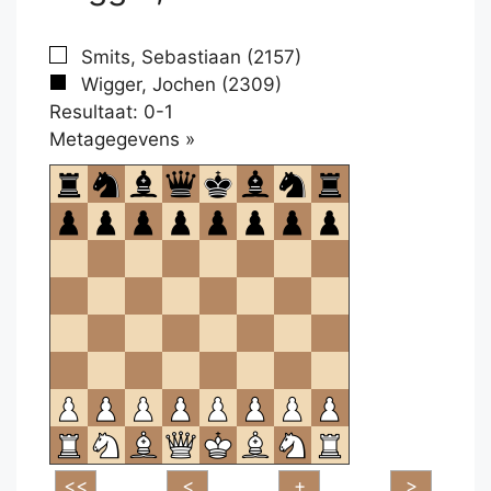
Smits, Sebastiaan (2157)
Wigger, Jochen (2309)
Resultaat: 0-1
Klikken
Metagegevens »
om
te
openen.