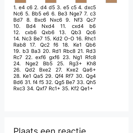
1.
e4
c6
2.
d4
d5
3.
e5
c5
4.
dxc5
Nc6
5.
Bb5
e6
6.
Be3
Nge7
7.
c3
Bd7
8.
Bxc6
Nxc6
9.
Nf3
Qc7
10.
Bd4
Nxd4
11.
cxd4
b6
12.
cxb6
Qxb6
13.
Qb3
Qc6
14.
Nc3
Be7
15.
Kd2
O-O
16.
Rhc1
Rab8
17.
Qc2
f6
18.
Ke1
Qb6
19.
b3
Ba3
20.
Rd1
Rbc8
21.
Rd3
Rc7
22.
exf6
gxf6
23.
Ng1
Rfc8
24.
Nge2
Bb5
25.
Rg3+
Kh8
26.
Qd2
Bxe2
27.
Kxe2
Qa6+
28.
Ke1
Qa5
29.
Qf4
Rf7
30.
Qg4
Bd6
31.
f4
f5
32.
Qg5
Be7
33.
Qh5
Rxc3
34.
Qxf7
Rc1+
35.
Kf2
Qe1+
Plaats een reactie