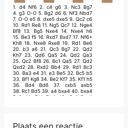
1.
d4
Nf6
2.
c4
g6
3.
Nc3
Bg7
4.
g3
O-O
5.
Bg2
d6
6.
Nf3
Nbd7
7.
O-O
e5
8.
dxe5
dxe5
9.
Qc2
c6
10.
Rd1
Re8
11.
Ng5
Qc7
12.
Nge4
Bf8
13.
Bg5
Nxe4
14.
Nxe4
h6
15.
Be3
f5
16.
Rxd7
Bxd7
17.
Nf6+
Kh8
18.
Nxe8
Rxe8
19.
Rd1
Be6
20.
b3
a6
21.
Qc3
Bg7
22.
Qd2
Kh7
23.
Qd6
Qa5
24.
Qd2
Qa3
25.
Qc2
Bf8
26.
Bc1
Qa5
27.
Qd2
Qxd2
28.
Rxd2
Bb4
29.
Rd1
Bc3
30.
Ba3
e4
31.
e3
Be5
32.
Bc5
b5
33.
Bf1
Kg8
34.
Be2
Kf7
35.
Kf1
h5
36.
Bd4
Bd6
37.
cxb5
axb5
38.
Rc1
Bd5
39.
a4
bxa4
40.
bxa4
Ra8
41.
Ra1
Bb4
42.
Rc1
Rxa4
43.
h3
Ke6
44.
g4
hxg4
45.
hxg4
Ra5
46.
Bb6
Ra8
47.
Kg2
c5
48.
Bxc5
Rc8
49.
Bxb4
Rxc1
50.
Ba5
Ra1
51.
Bc7
Ra2
52.
gxf5+
Plaats een reactie
Kd7