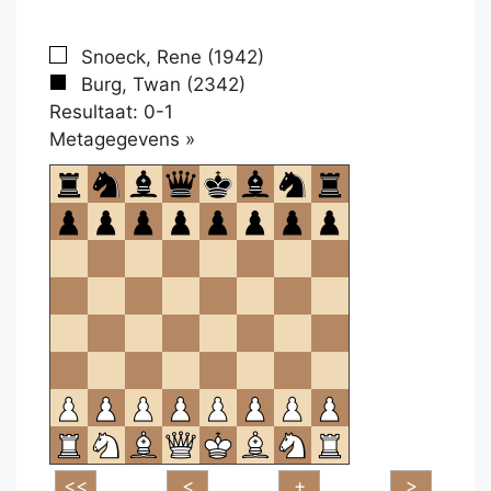
Snoeck, Rene (1942)
Burg, Twan (2342)
Resultaat: 0-1
Klikken
Metagegevens »
om
te
openen.