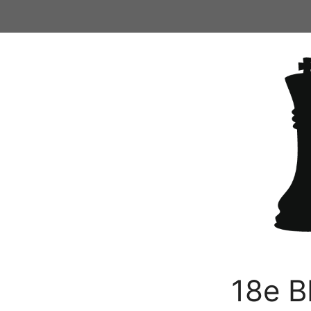
Ga
naar
de
inhoud
18e B