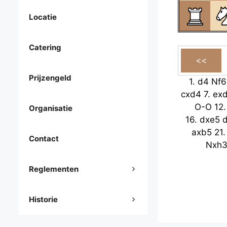
Locatie
Catering
Prijzengeld
1.
d4
Nf6
cxd4
7.
ex
O-O
12
Organisatie
16.
dxe5
axb5
21
Contact
Nxh
Reglementen
Historie