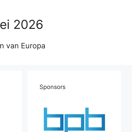
ei 2026
en van Europa
Sponsors