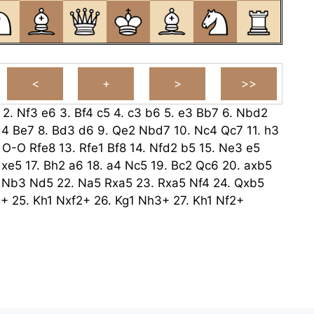
2.
Nf3
e6
3.
Bf4
c5
4.
c3
b6
5.
e3
Bb7
6.
Nbd2
d4
Be7
8.
Bd3
d6
9.
Qe2
Nbd7
10.
Nc4
Qc7
11.
h3
.
O-O
Rfe8
13.
Rfe1
Bf8
14.
Nfd2
b5
15.
Ne3
e5
dxe5
17.
Bh2
a6
18.
a4
Nc5
19.
Bc2
Qc6
20.
axb5
.
Nb3
Nd5
22.
Na5
Rxa5
23.
Rxa5
Nf4
24.
Qxb5
3+
25.
Kh1
Nxf2+
26.
Kg1
Nh3+
27.
Kh1
Nf2+