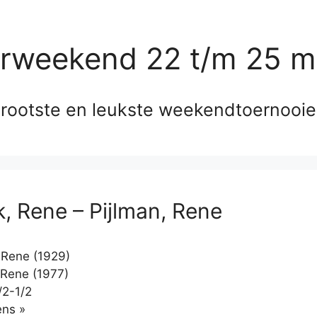
erweekend 22 t/m 25 m
rootste en leukste weekendtoernooi
, Rene – Pijlman, Rene
Rene (1929)
 Rene (1977)
/2-1/2
Klikken
ns »