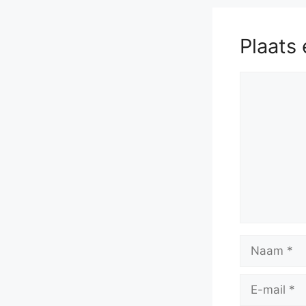
Plaats 
Reactie
Naam
E-
mail