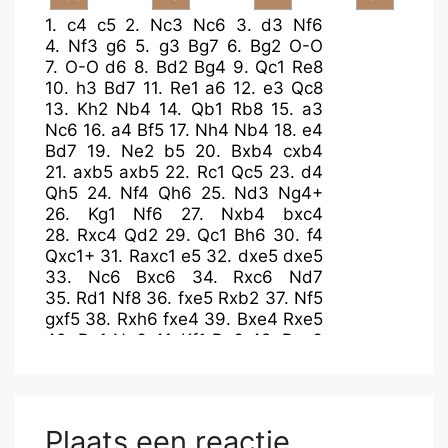
1.
c4
c5
2.
Nc3
Nc6
3.
d3
Nf6
4.
Nf3
g6
5.
g3
Bg7
6.
Bg2
O-O
7.
O-O
d6
8.
Bd2
Bg4
9.
Qc1
Re8
10.
h3
Bd7
11.
Re1
a6
12.
e3
Qc8
13.
Kh2
Nb4
14.
Qb1
Rb8
15.
a3
Nc6
16.
a4
Bf5
17.
Nh4
Nb4
18.
e4
Bd7
19.
Ne2
b5
20.
Bxb4
cxb4
21.
axb5
axb5
22.
Rc1
Qc5
23.
d4
Qh5
24.
Nf4
Qh6
25.
Nd3
Ng4+
26.
Kg1
Nf6
27.
Nxb4
bxc4
28.
Rxc4
Qd2
29.
Qc1
Bh6
30.
f4
Qxc1+
31.
Raxc1
e5
32.
dxe5
dxe5
33.
Nc6
Bxc6
34.
Rxc6
Nd7
35.
Rd1
Nf8
36.
fxe5
Rxb2
37.
Nf5
gxf5
38.
Rxh6
fxe4
39.
Bxe4
Rxe5
40.
Re1
Ng6
41.
Kf1
Re6
42.
Bxg6
Rxe1+
43.
Kxe1
hxg6
44.
Rh4
Kg7
45.
Rf4
Rh2
46.
h4
f6
47.
Rf2
Rh3
48.
Rg2
g5
49.
hxg5
fxg5
50.
Kf2
g4
51.
Ke3
Kg6
52.
Kf4
Kh5
Plaats een reactie
53.
Re2
Rh1
54.
Re5+
Kg6