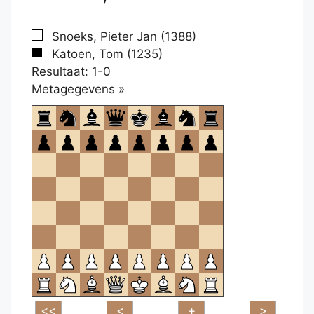
Snoeks, Pieter Jan (1388)
Katoen, Tom (1235)
Resultaat: 1-0
Klikken
Metagegevens »
om
te
openen.