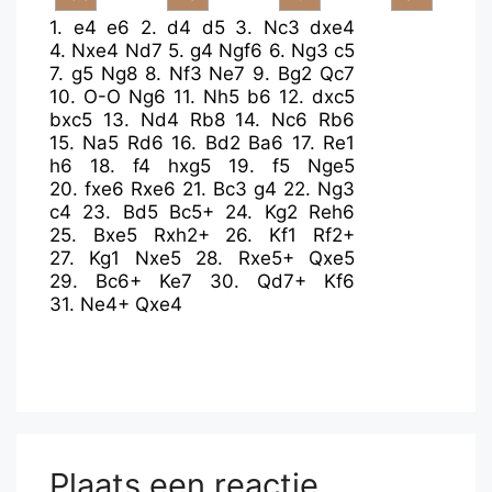
1.
e4
e6
2.
d4
d5
3.
Nc3
dxe4
4.
Nxe4
Nd7
5.
g4
Ngf6
6.
Ng3
c5
7.
g5
Ng8
8.
Nf3
Ne7
9.
Bg2
Qc7
10.
O-O
Ng6
11.
Nh5
b6
12.
dxc5
bxc5
13.
Nd4
Rb8
14.
Nc6
Rb6
15.
Na5
Rd6
16.
Bd2
Ba6
17.
Re1
h6
18.
f4
hxg5
19.
f5
Nge5
20.
fxe6
Rxe6
21.
Bc3
g4
22.
Ng3
c4
23.
Bd5
Bc5+
24.
Kg2
Reh6
25.
Bxe5
Rxh2+
26.
Kf1
Rf2+
27.
Kg1
Nxe5
28.
Rxe5+
Qxe5
29.
Bc6+
Ke7
30.
Qd7+
Kf6
31.
Ne4+
Qxe4
Plaats een reactie