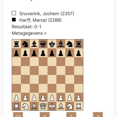
Snuverink, Jochem (2357)
Harff, Marcel (2288)
Resultaat: 0-1
Klikken
Metagegevens »
om
te
openen.