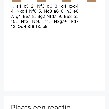
1.
e4
c5
2.
Nf3
d6
3.
d4
cxd4
4.
Nxd4
Nf6
5.
Nc3
a6
6.
h3
e6
7.
g4
Be7
8.
Bg2
Nfd7
9.
Be3
b5
10.
Nf5
Nb6
11.
Nxg7+
Kd7
12.
Qd4
Bf6
13.
e5
Plaats een reactie