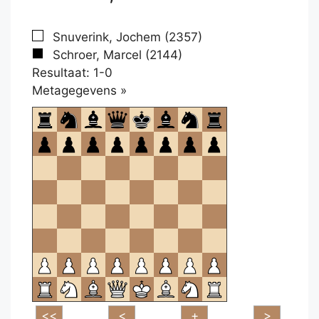
Snuverink, Jochem (2357)
Schroer, Marcel (2144)
Resultaat: 1-0
Klikken
Metagegevens »
om
te
openen.