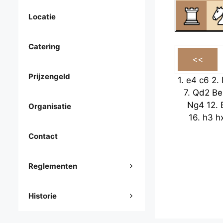
Locatie
Catering
Prijzengeld
1.
e4
c6
2.
7.
Qd2
Be
Ng4
12.
Organisatie
16.
h3
h
Contact
Reglementen
Historie