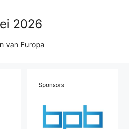
ei 2026
en van Europa
Sponsors