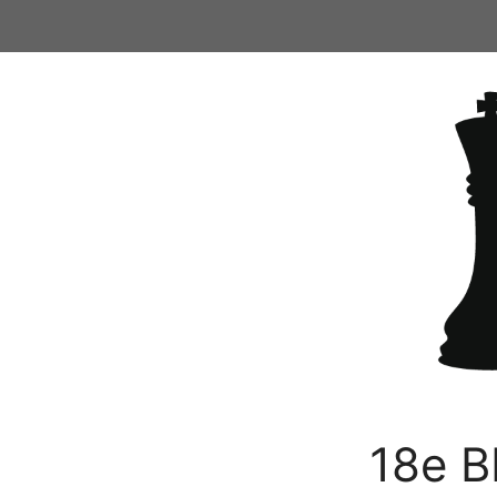
Ga
naar
de
inhoud
18e B