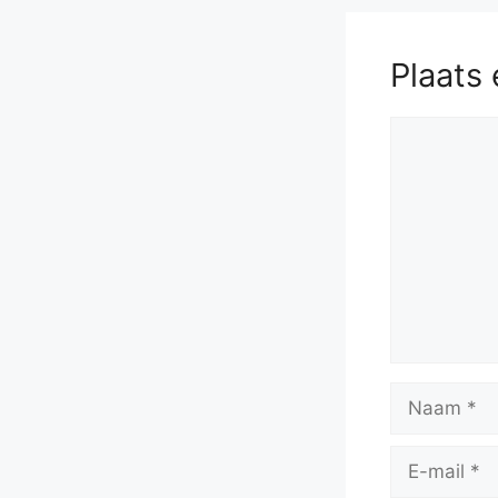
Plaats 
Reactie
Naam
E-
mail