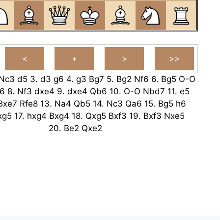
Nc3
d5
3.
d3
g6
4.
g3
Bg7
5.
Bg2
Nf6
6.
Bg5
O-O
6
8.
Nf3
dxe4
9.
dxe4
Qb6
10.
O-O
Nbd7
11.
e5
Bxe7
Rfe8
13.
Na4
Qb5
14.
Nc3
Qa6
15.
Bg5
h6
xg5
17.
hxg4
Bxg4
18.
Qxg5
Bxf3
19.
Bxf3
Nxe5
20.
Be2
Qxe2