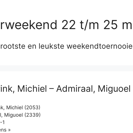
erweekend 22 t/m 25 m
rootste en leukste weekendtoernooi
ink, Michiel – Admiraal, Miguoel
k, Michiel (2053)
, Miguoel (2339)
-1
Klikken
ns »