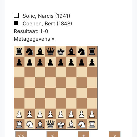
Sofic, Narcis (1941)
Coenen, Bert (1848)
Resultaat: 1-0
Klikken
Metagegevens »
om
te
openen.