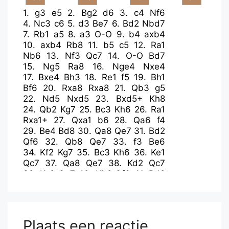
1.
g3
e5
2.
Bg2
d6
3.
c4
Nf6
4.
Nc3
c6
5.
d3
Be7
6.
Bd2
Nbd7
7.
Rb1
a5
8.
a3
O-O
9.
b4
axb4
10.
axb4
Rb8
11.
b5
c5
12.
Ra1
Nb6
13.
Nf3
Qc7
14.
O-O
Bd7
15.
Ng5
Ra8
16.
Nge4
Nxe4
17.
Bxe4
Bh3
18.
Re1
f5
19.
Bh1
Bf6
20.
Rxa8
Rxa8
21.
Qb3
g5
22.
Nd5
Nxd5
23.
Bxd5+
Kh8
24.
Qb2
Kg7
25.
Bc3
Kh6
26.
Ra1
Rxa1+
27.
Qxa1
b6
28.
Qa6
f4
29.
Be4
Bd8
30.
Qa8
Qe7
31.
Bd2
Qf6
32.
Qb8
Qe7
33.
f3
Be6
34.
Kf2
Kg7
35.
Bc3
Kh6
36.
Ke1
Qc7
37.
Qa8
Qe7
38.
Kd2
Qc7
39.
Kc2
Qe7
40.
Kb2
Qf6
41.
Bd2
Qe7
42.
gxf4
gxf4
43.
e3
Qh4
44.
exf4
exf4
45.
Kc2
Bf6
46.
Qf8+
Kg5
47.
Qxd6
Bh3
48.
Qxb6
Qf2
49.
Qd6
Qxh2
Plaats een reactie
50.
Qxc5+
Kh6
51.
Qc7