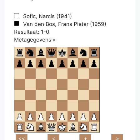
Sofic, Narcis (1941)
Van den Bos, Frans Pieter (1959)
Resultaat: 1-0
Klikken
Metagegevens »
om
te
openen.