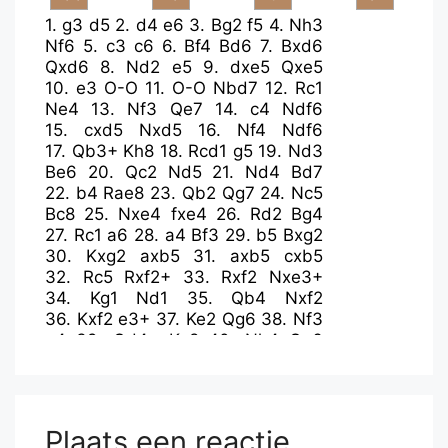
1.
g3
d5
2.
d4
e6
3.
Bg2
f5
4.
Nh3
Nf6
5.
c3
c6
6.
Bf4
Bd6
7.
Bxd6
Qxd6
8.
Nd2
e5
9.
dxe5
Qxe5
10.
e3
O-O
11.
O-O
Nbd7
12.
Rc1
Ne4
13.
Nf3
Qe7
14.
c4
Ndf6
15.
cxd5
Nxd5
16.
Nf4
Ndf6
17.
Qb3+
Kh8
18.
Rcd1
g5
19.
Nd3
Be6
20.
Qc2
Nd5
21.
Nd4
Bd7
22.
b4
Rae8
23.
Qb2
Qg7
24.
Nc5
Bc8
25.
Nxe4
fxe4
26.
Rd2
Bg4
27.
Rc1
a6
28.
a4
Bf3
29.
b5
Bxg2
30.
Kxg2
axb5
31.
axb5
cxb5
32.
Rc5
Rxf2+
33.
Rxf2
Nxe3+
34.
Kg1
Nd1
35.
Qb4
Nxf2
36.
Kxf2
e3+
37.
Ke2
Qg6
38.
Nf3
g4
39.
Qd4+
Kg8
40.
Nh4
Qe6
41.
Rg5+
Plaats een reactie