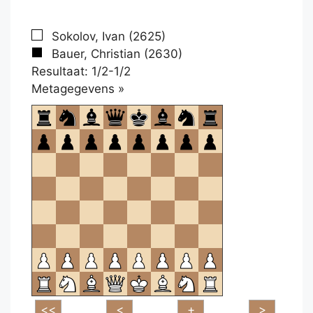
Sokolov, Ivan (2625)
Bauer, Christian (2630)
Resultaat: 1/2-1/2
Klikken
Metagegevens »
om
te
openen.