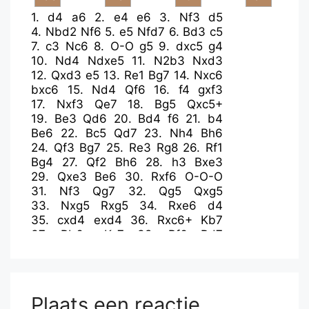
1.
d4
a6
2.
e4
e6
3.
Nf3
d5
4.
Nbd2
Nf6
5.
e5
Nfd7
6.
Bd3
c5
7.
c3
Nc6
8.
O-O
g5
9.
dxc5
g4
10.
Nd4
Ndxe5
11.
N2b3
Nxd3
12.
Qxd3
e5
13.
Re1
Bg7
14.
Nxc6
bxc6
15.
Nd4
Qf6
16.
f4
gxf3
17.
Nxf3
Qe7
18.
Bg5
Qxc5+
19.
Be3
Qd6
20.
Bd4
f6
21.
b4
Be6
22.
Bc5
Qd7
23.
Nh4
Bh6
24.
Qf3
Bg7
25.
Re3
Rg8
26.
Rf1
Bg4
27.
Qf2
Bh6
28.
h3
Bxe3
29.
Qxe3
Be6
30.
Rxf6
O-O-O
31.
Nf3
Qg7
32.
Qg5
Qxg5
33.
Nxg5
Rxg5
34.
Rxe6
d4
35.
cxd4
exd4
36.
Rxc6+
Kb7
37.
Rb6+
Kc7
38.
Rf6
Rd7
39.
Rxa6
d3
40.
Ra7+
Kc8
41.
Ra8+
Kb7
42.
Ra7+
Kc8
43.
Ra8+
Plaats een reactie