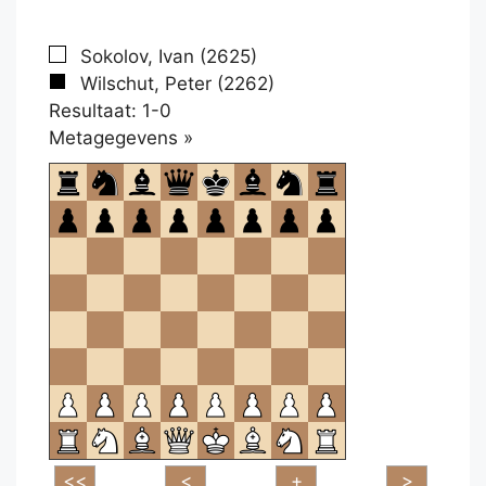
Sokolov, Ivan (2625)
Wilschut, Peter (2262)
Resultaat: 1-0
Klikken
Metagegevens »
om
te
openen.