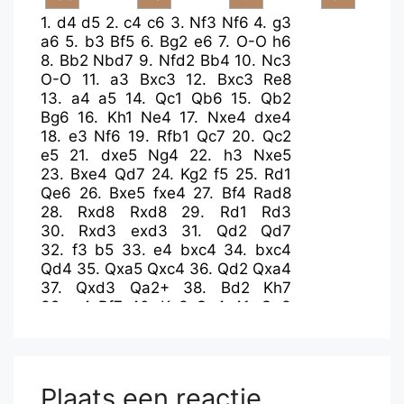
1.
d4
d5
2.
c4
c6
3.
Nf3
Nf6
4.
g3
a6
5.
b3
Bf5
6.
Bg2
e6
7.
O-O
h6
8.
Bb2
Nbd7
9.
Nfd2
Bb4
10.
Nc3
O-O
11.
a3
Bxc3
12.
Bxc3
Re8
13.
a4
a5
14.
Qc1
Qb6
15.
Qb2
Bg6
16.
Kh1
Ne4
17.
Nxe4
dxe4
18.
e3
Nf6
19.
Rfb1
Qc7
20.
Qc2
e5
21.
dxe5
Ng4
22.
h3
Nxe5
23.
Bxe4
Qd7
24.
Kg2
f5
25.
Rd1
Qe6
26.
Bxe5
fxe4
27.
Bf4
Rad8
28.
Rxd8
Rxd8
29.
Rd1
Rd3
30.
Rxd3
exd3
31.
Qd2
Qd7
32.
f3
b5
33.
e4
bxc4
34.
bxc4
Qd4
35.
Qxa5
Qxc4
36.
Qd2
Qxa4
37.
Qxd3
Qa2+
38.
Bd2
Kh7
39.
g4
Bf7
40.
Kg3
Qc4
41.
Qe3
g5
42.
h4
gxh4+
43.
Kxh4
Qe6
44.
Qf4
c5
45.
Bc3
Qe7+
46.
Kg3
c4
47.
Qf5+
Bg6
48.
Qc8
Be8
49.
Qxc4
Qd6+
50.
f4
Bg6
51.
Qc8
Plaats een reactie